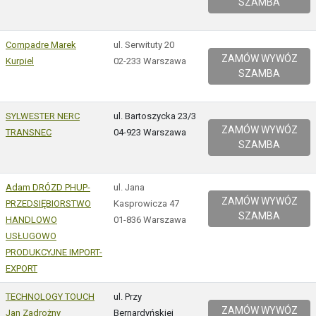
SZAMBA
Compadre Marek
ul. Serwituty 20
ZAMÓW WYWÓZ
Kurpiel
02-233 Warszawa
SZAMBA
SYLWESTER NERC
ul. Bartoszycka 23/3
ZAMÓW WYWÓZ
TRANSNEC
04-923 Warszawa
SZAMBA
Adam DRÓZD PHUP-
ul. Jana
ZAMÓW WYWÓZ
PRZEDSIĘBIORSTWO
Kasprowicza 47
SZAMBA
HANDLOWO
01-836 Warszawa
USŁUGOWO
PRODUKCYJNE IMPORT-
EXPORT
TECHNOLOGY TOUCH
ul. Przy
ZAMÓW WYWÓZ
Jan Zadrożny
Bernardyńskiej