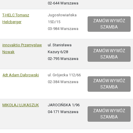
02-644 Warszawa
T-HELC Tomasz
Jugosłowiańska
ZAMÓW WYWÓZ
Helcberger
15D/15
SZAMBA
03-984 Warszawa
innovaktio Przemysław
ul. Stanisława
ZAMÓW WYWÓZ
Nowak
Kazury 6/28
SZAMBA
02-795 Warszawa
4dt Adam Dąbrowski
ul. Grójecka 112/66
ZAMÓW WYWÓZ
02-384 Warszawa
SZAMBA
MIKOŁAJ ŁUKASZUK
JAROCIŃSKA 1/96
ZAMÓW WYWÓZ
04-171 Warszawa
SZAMBA