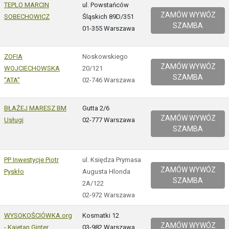
TEPLO MARCIN
ul. Powstańców
ZAMÓW WYWÓZ
SOBECHOWICZ
Śląskich 89D/351
SZAMBA
01-355 Warszawa
ZOFIA
Noskowskiego
ZAMÓW WYWÓZ
WOJCIECHOWSKA
20/121
SZAMBA
"ATA"
02-746 Warszawa
BŁAŻEJ MARESZ BM
Gutta 2/6
ZAMÓW WYWÓZ
Usługi
02-777 Warszawa
SZAMBA
PP Inwestycje Piotr
ul. Księdza Prymasa
ZAMÓW WYWÓZ
Pyskło
Augusta Hlonda
SZAMBA
2A/122
02-972 Warszawa
WYSOKOŚCIÓWKA.org
Kosmatki 12
ZAMÓW WYWÓZ
- Kajetan Ginter
03-982 Warszawa