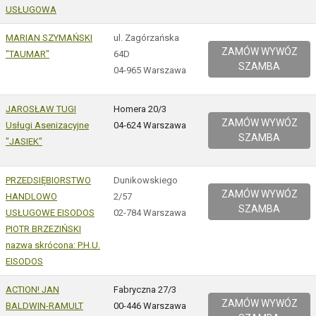
USŁUGOWA
MARIAN SZYMAŃSKI
ul. Zagórzańska
ZAMÓW WYWÓZ
"TAUMAR"
64D
SZAMBA
04-965 Warszawa
JAROSŁAW TUGI
Homera 20/3
ZAMÓW WYWÓZ
Usługi Asenizacyjne
04-624 Warszawa
SZAMBA
"JASIEK"
PRZEDSIĘBIORSTWO
Dunikowskiego
ZAMÓW WYWÓZ
HANDLOWO
2/57
SZAMBA
USŁUGOWE EISODOS
02-784 Warszawa
PIOTR BRZEZIŃSKI
nazwa skrócona: P.H.U.
EISODOS
ACTION! JAN
Fabryczna 27/3
ZAMÓW WYWÓZ
BALDWIN-RAMULT
00-446 Warszawa