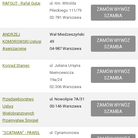
RAFGUT - Rafał Gutaj
ul. rtm. Witolda
ZAMÓW WYWÓZ
Pileckiego 111/79
SZAMBA
02-781 Warszawa
ANDRZEJ
Wał Miedzeszyński
ZAMÓW WYWÓZ
KOMOROWSKI Usługi
49
SZAMBA
Asenizacyjne
04-987 Warszawa
Konrad Staniec
ul. Juliana Ursyna
ZAMÓW WYWÓZ
Niemcewicza
SZAMBA
19a/24
02-306 Warszawa
Przedsiębiorstwo
ul. Nowolipie 7A/31
ZAMÓW WYWÓZ
Usług
00-146 Warszawa
SZAMBA
Wielobranżowych
Przemysław Śmigiel
"SCATMAN" - PAWEŁ
ul. Cynamonowa