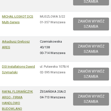
SZAMBA
MICHAŁ ŁOSKOT DCS
MUSZLOWA 3/22
ZAMÓW WYWÓZ
Multi-Serwis
01-357 Warszawa
SZAMBA
Arkadiusz Grębosz
Czerniakowska
ZAMÓW WYWÓZ
AREG
40/138
SZAMBA
00-714 Warszawa
DSI Installations Dawid
ul. Puławska 107B/4
ZAMÓW WYWÓZ
Szymański
02-595 Warszawa
SZAMBA
RAFAŁ FLORIAŃCZYK
ŻEGAŃSKA 20A/2
ZAMÓW WYWÓZ
ARGO - FIRMA
04-713 Warszawa
SZAMBA
HANDLOWO
BUDOWLANO