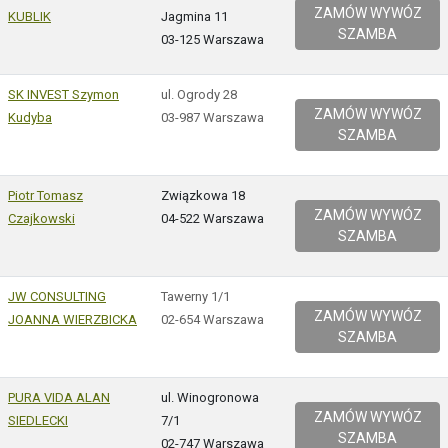
ZAMÓW WYWÓZ
KUBLIK
Jagmina 11
SZAMBA
03-125 Warszawa
SK INVEST Szymon
ul. Ogrody 28
ZAMÓW WYWÓZ
Kudyba
03-987 Warszawa
SZAMBA
Piotr Tomasz
Związkowa 18
ZAMÓW WYWÓZ
Czajkowski
04-522 Warszawa
SZAMBA
JW CONSULTING
Tawerny 1/1
ZAMÓW WYWÓZ
JOANNA WIERZBICKA
02-654 Warszawa
SZAMBA
PURA VIDA ALAN
ul. Winogronowa
ZAMÓW WYWÓZ
SIEDLECKI
7/1
SZAMBA
02-747 Warszawa