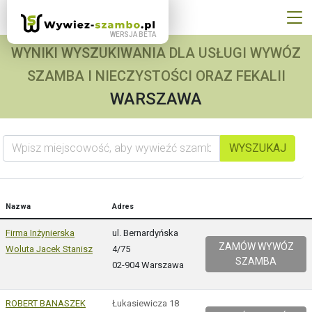
WYNIKI WYSZUKIWANIA DLA USŁUGI WYWÓZ
SZAMBA I NIECZYSTOŚCI ORAZ FEKALII
WARSZAWA
Wpisz miejscowość, aby wywieźć szambo
WYSZUKAJ
Nazwa
Adres
Firma Inżynierska
ul. Bernardyńska
ZAMÓW WYWÓZ
Woluta Jacek Stanisz
4/75
SZAMBA
02-904 Warszawa
ROBERT BANASZEK
Łukasiewicza 18