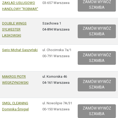
ZAMÓW WYWÓZ
ZAKŁAD USŁUGOWO
03-657 Warszawa
SZAMBA
HANDLOWY "ROBMAR"
DOUBLE WINGS
Szachowa 1
ZAMÓW WYWÓZ
SYLWESTER
04-894 Warszawa
SZAMBA
LASKOWSKI
Serio Michał Gaszyński
ul. Chocimska 7a/1
ZAMÓW WYWÓZ
00-791 Warszawa
SZAMBA
MAKROS PIOTR
ul. Komorska 46
ZAMÓW WYWÓZ
WĘGRZYNOWSKI
04-161 Warszawa
SZAMBA
SMGL CLEANING
ul. Nowolipie 7A/31
ZAMÓW WYWÓZ
Dominika Śmigiel
00-150 Warszawa
SZAMBA