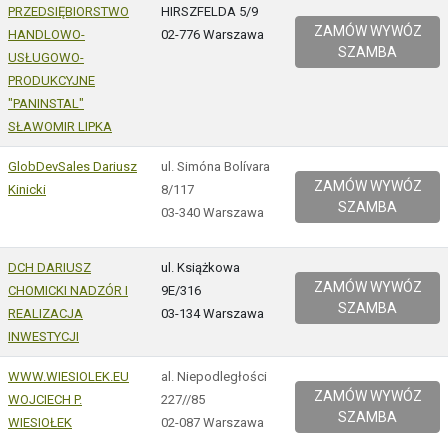
PRZEDSIĘBIORSTWO
HIRSZFELDA 5/9
ZAMÓW WYWÓZ
HANDLOWO-
02-776 Warszawa
SZAMBA
USŁUGOWO-
PRODUKCYJNE
"PANINSTAL"
SŁAWOMIR LIPKA
GlobDevSales Dariusz
ul. Simóna Bolívara
ZAMÓW WYWÓZ
Kinicki
8/117
SZAMBA
03-340 Warszawa
DCH DARIUSZ
ul. Książkowa
ZAMÓW WYWÓZ
CHOMICKI NADZÓR I
9E/316
SZAMBA
REALIZACJA
03-134 Warszawa
INWESTYCJI
WWW.WIESIOLEK.EU
al. Niepodległości
ZAMÓW WYWÓZ
WOJCIECH P.
227//85
SZAMBA
WIESIOŁEK
02-087 Warszawa