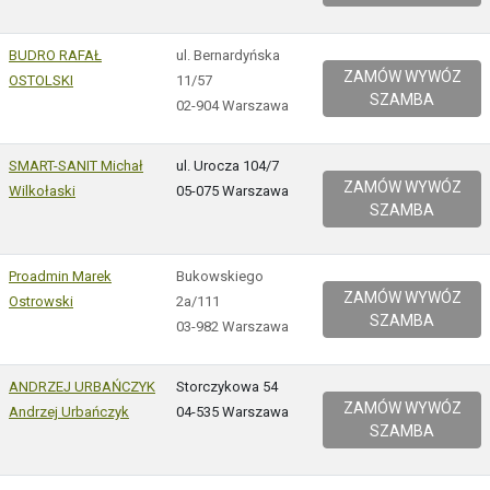
BUDRO RAFAŁ
ul. Bernardyńska
ZAMÓW WYWÓZ
OSTOLSKI
11/57
SZAMBA
02-904 Warszawa
SMART-SANIT Michał
ul. Urocza 104/7
ZAMÓW WYWÓZ
Wilkołaski
05-075 Warszawa
SZAMBA
Proadmin Marek
Bukowskiego
ZAMÓW WYWÓZ
Ostrowski
2a/111
SZAMBA
03-982 Warszawa
ANDRZEJ URBAŃCZYK
Storczykowa 54
ZAMÓW WYWÓZ
Andrzej Urbańczyk
04-535 Warszawa
SZAMBA