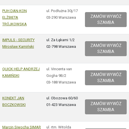
PUH DAN-KON
ul. Podłużna 30j/17
ZAMÓW WYWÓZ
ELŻBIETA
03-290 Warszawa
SZAMBA
TRÓJKOWSKA
IMPULS - SECURITY
ul. Za Łąkami 1/2
ZAMÓW WYWÓZ
Mirosław Kamiński
02-798 Warszawa
SZAMBA
QUICK HELP ANDRZEJ
ul. Vincenta van
ZAMÓW WYWÓZ
KAMIŃSKI
Gogha 9B/2
SZAMBA
03-188 Warszawa
KONEKT JAN
ul. Obozowa 60/60
ZAMÓW WYWÓZ
BOCZKOWSKI
01-423 Warszawa
SZAMBA
Marcin Siwocha SIMAR
ul. rtm. Witolda