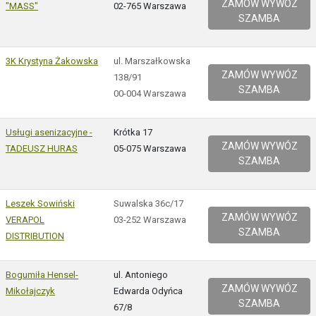
ZAMÓW WYWÓZ
"MASS"
02-765 Warszawa
SZAMBA
3K Krystyna Żakowska
ul. Marszałkowska
ZAMÓW WYWÓZ
138/91
SZAMBA
00-004 Warszawa
Usługi asenizacyjne -
Krótka 17
ZAMÓW WYWÓZ
TADEUSZ HURAS
05-075 Warszawa
SZAMBA
Leszek Sowiński
Suwalska 36c/17
ZAMÓW WYWÓZ
VERAPOL
03-252 Warszawa
SZAMBA
DISTRIBUTION
Bogumiła Hensel-
ul. Antoniego
ZAMÓW WYWÓZ
Mikołajczyk
Edwarda Odyńca
SZAMBA
67/8