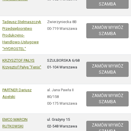
SZAMBA
Tadeusz Stelmaszczyk
Zwierzyniecka 8B
ZAMÓW WYWÓZ
Przedsiębiorstwo
00-719 Warszawa
SZAMBA
Produkcyjno-
Handlowo-Usługowe
"HYDROSTEL"
KRZYSZTOF PAŁYS
SZULBORSKA 6/68
ZAMÓW WYWÓZ
Krzysztof Pałys "Fenix"
01-104 Warszawa
SZAMBA
PARTNER Dariusz
al. Jana Pawła II
ZAMÓW WYWÓZ
Apelski
80/158
SZAMBA
00-175 Warszawa
EMCO MARCIN
ul. Grażyny 15
ZAMÓW WYWÓZ
RUTKOWSKI
02-548 Warszawa