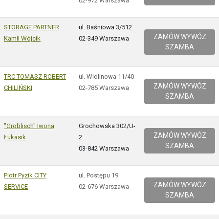
02-972 Warszawa
STORAGE PARTNER
ul. Baśniowa 3/512
ZAMÓW WYWÓZ
Kamil Wójcik
02-349 Warszawa
SZAMBA
TRC TOMASZ ROBERT
ul. Wiolinowa 11/40
ZAMÓW WYWÓZ
CHILIŃSKI
02-785 Warszawa
SZAMBA
"Groblisch" Iwona
Grochowska 302/U-
ZAMÓW WYWÓZ
Łukasik
2
SZAMBA
03-842 Warszawa
Piotr Pyzik CITY
ul. Postępu 19
ZAMÓW WYWÓZ
SERVICE
02-676 Warszawa
SZAMBA