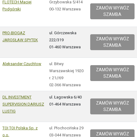
FLOTECH Maciej
Grzybowska 5/414
ZAMÓW WYWÓZ
Podgórski
00-132 Warszawa
SZAMBA
PRO-BIOGAZ
ul. Górczewska
ZAMÓW WYWÓZ
JAROSŁAW SPYTEK
222/319
SZAMBA
01-460 Warszawa
Aleksander Czuchłow
ul. Bitwy
ZAMÓW WYWÓZ
Warszawskiej 1920
SZAMBA
r. 21//69
02-366 Warszawa
DL INVESTMENT
ul. Łagowska 6/40
ZAMÓW WYWÓZ
SUPERVISION DARIUSZ
01-464 Warszawa
SZAMBA
LUSTIG
TOI TOI Polska Sp. z
ul. Płochocińska 29
ZAMÓW WYWÓZ
o.o.
03-044 Warszawa