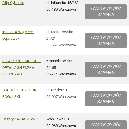
Filip Cybulski
ul. Inflancka 15/163
ZAMÓW WYWÓZ
00-189 Warszawa
SZAMBA
INTEGRA Wojciech
ul. Mokotowska
ZAMÓW WYWÓZ
Dąbrowski
24/21
SZAMBA
00-561 Warszawa
P.H.A.P. PROF-MET-KOL-
Krasnobrodzka
ZAMÓW WYWÓZ
DETAL AGNIESZKA
2/165
SZAMBA
BIESZCZAD
03-214 Warszawa
GREGORY GRZEGORZ
ul. Brodzik 3
ZAMÓW WYWÓZ
ROGULSKI
02-967 Warszawa
SZAMBA
Cezary KARASZEWSKI
Waniliowa 3B
ZAMÓW WYWÓZ
02-968 Warszawa