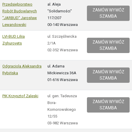
Przedsiębiorstwo
al. Aleja
ZAMÓW WYWÓZ
Robót Budowlanych
"Solidarności"
SZAMBA
"JARBUD" Jarosław
117/207
Lewandowski
00-140 Warszawa
LVI-BUD Liliia
ul. Szczęśliwicka
ZAMÓW WYWÓZ
Zghurovets
2/1A
SZAMBA
02-352 Warszawa
Odgraciola Aleksandra
ul. Adama
ZAMÓW WYWÓZ
Rybińska
Mickiewicza 36A
SZAMBA
01-616 Warszawa
PIK Krzysztof Zaleski
ul. gen. Tadeusza
ZAMÓW WYWÓZ
Bora-
SZAMBA
Komorowskiego
12/55
03-982 Warszawa