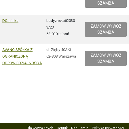
SZAMBA
DOminika
budyznska62030
ZAMÓW WYWÓZ
3/23
SZAMBA
62-030 Luboń
AVANO SPÓŁKA Z
ul. Zięby 40A/3
ZAMÓW WYWÓZ
OGRANICZONĄ
02-808 Warszawa
SZAMBA
ODPOWIEDZIALNOŚCIĄ
Dla wywożących
Cennik
Regulamin
Polityka prywatności