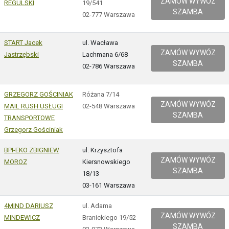
ZAMÓW WYWÓZ
REGULSKI
19/541
SZAMBA
02-777 Warszawa
START Jacek
ul. Wacława
ZAMÓW WYWÓZ
Jastrzębski
Lachmana 6/68
SZAMBA
02-786 Warszawa
GRZEGORZ GOŚCINIAK
Różana 7/14
ZAMÓW WYWÓZ
MAIL RUSH USŁUGI
02-548 Warszawa
SZAMBA
TRANSPORTOWE
Grzegorz Gościniak
BPI-EKO ZBIGNIEW
ul. Krzysztofa
ZAMÓW WYWÓZ
MOROZ
Kiersnowskiego
SZAMBA
18/13
03-161 Warszawa
4MIND DARIUSZ
ul. Adama
ZAMÓW WYWÓZ
MINDEWICZ
Branickiego 19/52
SZAMBA