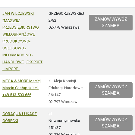
JAN WILCZEWSKI
GRZEGORZEWSKIEJ
ZAMÓW WYWÓZ
"MAXWIL"
2/82
SZAMBA
PRZEDSIĘBIORSTWO
02-778 Warszawa
WIELOBRANŻOWE
PRODUKCYJNO-
USŁUGOWO -
INFORMACYJNO -
HANDLOWE , EKSPORT
- IMPORT .
MEGA & MORE Maciej
al. Aleja Komisji
ZAMÓW WYWÓZ
Marcin Chałupski tel:
Edukacji Narodowej
SZAMBA
+48-513-500-656
36/147
02-797 Warszawa
GORAQUA ŁUKASZ
ul.
ZAMÓW WYWÓZ
GÓRECKI
Nowoursynowska
SZAMBA
151/37
02-776 Warszawa