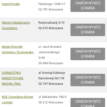
ZAMÓW WYWÓZ
Instal-Projekt
Pileckiego 130A/17
SZAMBA
02-781 Warszawa
Maciej Ostapkowicz
Racjonalizacji 3/13
ZAMÓW WYWÓZ
Doradztwo
02-673 Warszawa
SZAMBA
Błażej Wypyski
ul. Jana Nowaka-
ZAMÓW WYWÓZ
Inżynieria i Środowisko
Jeziorańskiego
SZAMBA
9/40
03-984 Warszawa
DORADZTWO
al. Komisji Edukacji
ZAMÓW WYWÓZ
INWESTYCYJNE
Narodowej 36/118
SZAMBA
MICHAŁ ĆWIL
02-797 Warszawa
BGE Consulting Robert
ul. Bakalarska 15B/5
ZAMÓW WYWÓZ
Lipiński
02-212 Warszawa
SZAMBA