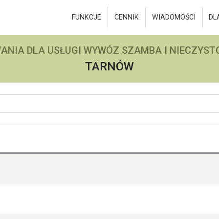
FUNKCJE
CENNIK
WIADOMOŚCI
DL
ANIA DLA USŁUGI WYWÓZ SZAMBA I NIECZYSTO
TARNÓW