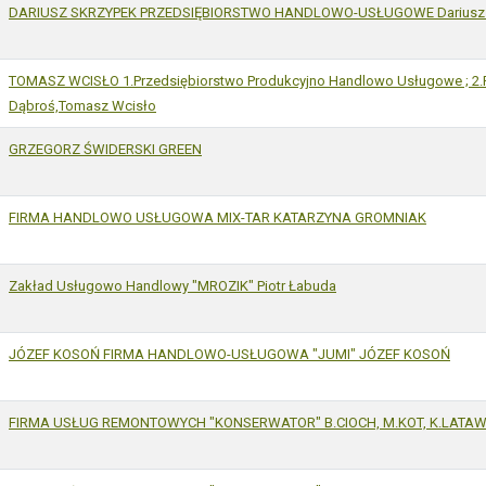
DARIUSZ SKRZYPEK PRZEDSIĘBIORSTWO HANDLOWO-USŁUGOWE Dariusz 
TOMASZ WCISŁO 1.Przedsiębiorstwo Produkcyjno Handlowo Usługowe ; 2.F
Dąbroś,Tomasz Wcisło
GRZEGORZ ŚWIDERSKI GREEN
FIRMA HANDLOWO USŁUGOWA MIX-TAR KATARZYNA GROMNIAK
Zakład Usługowo Handlowy "MROZIK" Piotr Łabuda
JÓZEF KOSOŃ FIRMA HANDLOWO-USŁUGOWA "JUMI" JÓZEF KOSOŃ
FIRMA USŁUG REMONTOWYCH "KONSERWATOR" B.CIOCH, M.KOT, K.LATAWS