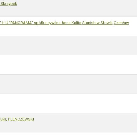
Skrzypek
.H.U."PANORAMA" spółka cywilna Anna Kalita,Stanisław Słowik,Czesław
KI, P.LENCZEWSKI