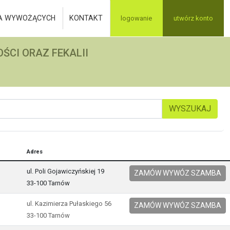
A WYWOŻĄCYCH
KONTAKT
logowanie
utwórz konto
ŚCI ORAZ FEKALII
WYSZUKAJ
Adres
ul. Poli Gojawiczyńskiej 19
ZAMÓW WYWÓZ SZAMBA
33-100 Tarnów
ul. Kazimierza Pułaskiego 56
ZAMÓW WYWÓZ SZAMBA
33-100 Tarnów