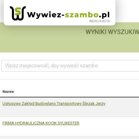
WYNIKI WYSZUKIW
Wpisz miejscowość, aby wywieźć szambo
Nazwa
Usługowy Zakład Budowlano Transportowy Ślęzak Jerzy
FIRMA HYDRAULICZNA KOCIK SYLWESTER