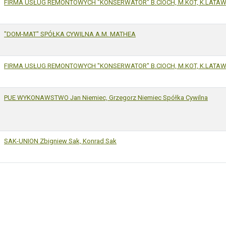
FIRMA USŁUG REMONTOWYCH "KONSERWATOR" B.CIOCH, M.KOT, K.LATAWS
"DOM-MAT" SPÓŁKA CYWILNA A.M. MATHEA
FIRMA USŁUG REMONTOWYCH "KONSERWATOR" B.CIOCH, M.KOT, K.LATAWS
PUE WYKONAWSTWO Jan Niemiec, Grzegorz Niemiec Spółka Cywilna
SAK-UNION Zbigniew Sak, Konrad Sak