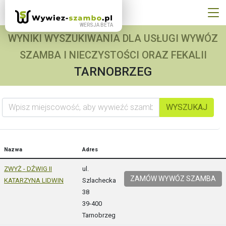
WYNIKI WYSZUKIWANIA DLA USŁUGI WYWÓZ
SZAMBA I NIECZYSTOŚCI ORAZ FEKALII
TARNOBRZEG
Wpisz miejscowość, aby wywieźć szambo
WYSZUKAJ
Nazwa
Adres
ZWYŻ - DŹWIG II
ul.
ZAMÓW WYWÓZ SZAMBA
KATARZYNA LIDWIN
Szlachecka
38
39-400
Tarnobrzeg