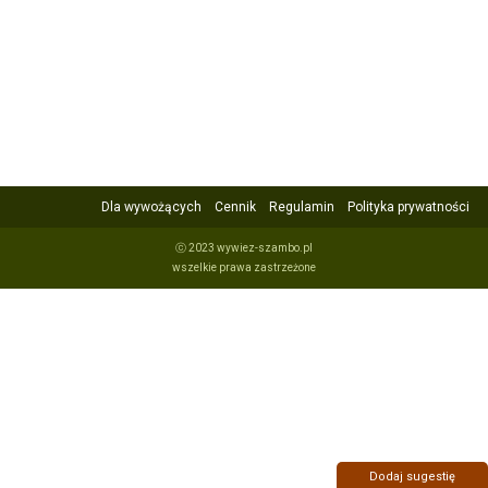
Dla wywożących
Cennik
Regulamin
Polityka prywatności
ⓒ 2023 wywiez-szambo.pl
wszelkie prawa zastrzeżone
Dodaj sugestię