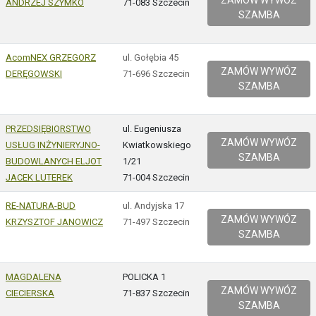
ZAMÓW WYWÓZ
ANDRZEJ SZYMKO
71-083 Szczecin
SZAMBA
AcomNEX GRZEGORZ
ul. Gołębia 45
ZAMÓW WYWÓZ
DERĘGOWSKI
71-696 Szczecin
SZAMBA
PRZEDSIĘBIORSTWO
ul. Eugeniusza
ZAMÓW WYWÓZ
USŁUG INŻYNIERYJNO-
Kwiatkowskiego
SZAMBA
BUDOWLANYCH ELJOT
1/21
JACEK LUTEREK
71-004 Szczecin
RE-NATURA-BUD
ul. Andyjska 17
ZAMÓW WYWÓZ
KRZYSZTOF JANOWICZ
71-497 Szczecin
SZAMBA
MAGDALENA
POLICKA 1
ZAMÓW WYWÓZ
CIECIERSKA
71-837 Szczecin
SZAMBA