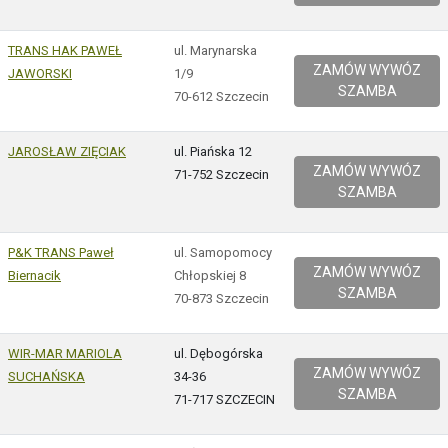
TRANS HAK PAWEŁ
ul. Marynarska
ZAMÓW WYWÓZ
JAWORSKI
1/9
SZAMBA
70-612 Szczecin
JAROSŁAW ZIĘCIAK
ul. Piańska 12
ZAMÓW WYWÓZ
71-752 Szczecin
SZAMBA
P&K TRANS Paweł
ul. Samopomocy
ZAMÓW WYWÓZ
Biernacik
Chłopskiej 8
SZAMBA
70-873 Szczecin
WIR-MAR MARIOLA
ul. Dębogórska
ZAMÓW WYWÓZ
SUCHAŃSKA
34-36
SZAMBA
71-717 SZCZECIN