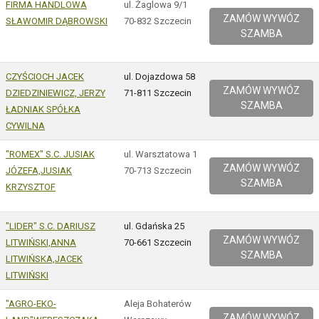
FIRMA HANDLOWA
ul. Żaglowa 9/1
ZAMÓW WYWÓZ
SŁAWOMIR DĄBROWSKI
70-832 Szczecin
SZAMBA
CZYŚCIOCH JACEK
ul. Dojazdowa 58
ZAMÓW WYWÓZ
DZIEDZINIEWICZ, JERZY
71-811 Szczecin
SZAMBA
ŁADNIAK SPÓŁKA
CYWILNA
"ROMEX" S.C. JUSIAK
ul. Warsztatowa 1
ZAMÓW WYWÓZ
JÓZEFA,JUSIAK
70-713 Szczecin
SZAMBA
KRZYSZTOF
"LIDER" S.C. DARIUSZ
ul. Gdańska 25
ZAMÓW WYWÓZ
LITWIŃSKI,ANNA
70-661 Szczecin
SZAMBA
LITWIŃSKA,JACEK
LITWIŃSKI
"AGRO-EKO-
Aleja Bohaterów
ZAMÓW WYWÓZ