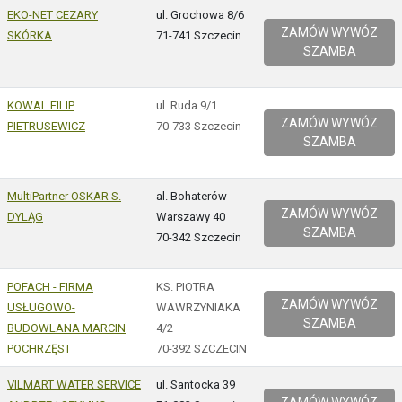
EKO-NET CEZARY
ul. Grochowa 8/6
ZAMÓW WYWÓZ
SKÓRKA
71-741 Szczecin
SZAMBA
KOWAL FILIP
ul. Ruda 9/1
ZAMÓW WYWÓZ
PIETRUSEWICZ
70-733 Szczecin
SZAMBA
MultiPartner OSKAR S.
al. Bohaterów
ZAMÓW WYWÓZ
DYLĄG
Warszawy 40
SZAMBA
70-342 Szczecin
POFACH - FIRMA
KS. PIOTRA
ZAMÓW WYWÓZ
USŁUGOWO-
WAWRZYNIAKA
SZAMBA
BUDOWLANA MARCIN
4/2
POCHRZĘST
70-392 SZCZECIN
VILMART WATER SERVICE
ul. Santocka 39