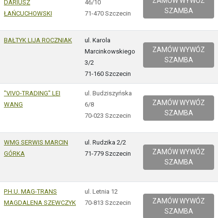
ZAMÓW WYWÓZ
DARIUSZ
46/10
SZAMBA
ŁAŃCUCHOWSKI
71-470 Szczecin
BAŁTYK LIJA ROCZNIAK
ul. Karola
ZAMÓW WYWÓZ
Marcinkowskiego
SZAMBA
3/2
71-160 Szczecin
"VIVO-TRADING" LEI
ul. Budziszyńska
ZAMÓW WYWÓZ
WANG
6/8
SZAMBA
70-023 Szczecin
WMG SERWIS MARCIN
ul. Rudzika 2/2
ZAMÓW WYWÓZ
GÓRKA
71-779 Szczecin
SZAMBA
P.H.U. MAG-TRANS
ul. Letnia 12
ZAMÓW WYWÓZ
MAGDALENA SZEWCZYK
70-813 Szczecin
SZAMBA