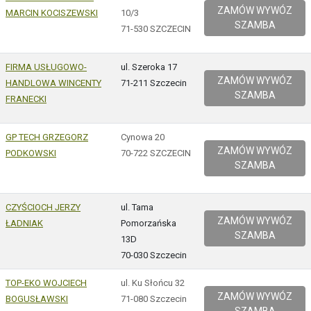
ZAMÓW WYWÓZ
MARCIN KOCISZEWSKI
10/3
SZAMBA
71-530 SZCZECIN
FIRMA USŁUGOWO-
ul. Szeroka 17
ZAMÓW WYWÓZ
HANDLOWA WINCENTY
71-211 Szczecin
SZAMBA
FRANECKI
GP TECH GRZEGORZ
Cynowa 20
ZAMÓW WYWÓZ
PODKOWSKI
70-722 SZCZECIN
SZAMBA
CZYŚCIOCH JERZY
ul. Tama
ZAMÓW WYWÓZ
ŁADNIAK
Pomorzańska
SZAMBA
13D
70-030 Szczecin
TOP-EKO WOJCIECH
ul. Ku Słońcu 32
ZAMÓW WYWÓZ
BOGUSŁAWSKI
71-080 Szczecin