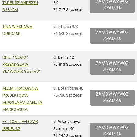
ZAMÓW WYWÓZ
TADEUSZ ANDRZEJ
8/2
SZAMBA
OBRYCKI
71-717 Szczecin
TINA WIESŁAWA
ul. 5 Lipca 9/8
ZAMÓW WYWÓZ
DURCZAK
71-530 Szczecin
SZAMBA
P.H.U. "GUCIO"
ul. Letnia 12
ZAMÓW WYWÓZ
PRZEMYSŁAW
70-813 Szczecin
SZAMBA
SŁAWOMIR GUSTAW
M.D.M. PRACOWNIA
ul. Botaniczna 48
ZAMÓW WYWÓZ
PROJEKTOWA
70-786 Szczecin
SZAMBA
MIROSŁAWA DANUTA
MARKOWSKA
FELDOM 2 FELCZAK
ul. Władysława
ZAMÓW WYWÓZ
IRENEUSZ
Szafera 196
SZAMBA
71-245 Szczecin