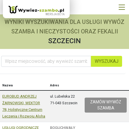
WYNIKI WYSZUKIWANIA DLA USŁUGI WYWÓZ
SZAMBA I NIECZYSTOŚCI ORAZ FEKALII
SZCZECIN
Wpisz miejscowość, aby wywieźć szambo
WYSZUKAJ
Nazwa
Adres
EUROBUD ANDRZEJ
ul. Lubelska 22
ZAMÓW WYWÓZ
ŻARNOWSKI, WEKTOR
71-043 Szczecin
SZAMBA
78, Holistyczne Centrum
Leczenia i Rozwoju Aloha
USŁUGI OGRODNICZE
BOGUCHWAŁY