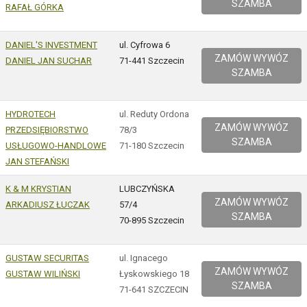
SZAMBA
RAFAŁ GÓRKA
DANIEL'S INVESTMENT
ul. Cyfrowa 6
ZAMÓW WYWÓZ
DANIEL JAN SUCHAR
71-441 Szczecin
SZAMBA
HYDROTECH
ul. Reduty Ordona
ZAMÓW WYWÓZ
PRZEDSIĘBIORSTWO
78/3
SZAMBA
USŁUGOWO-HANDLOWE
71-180 Szczecin
JAN STEFAŃSKI
K & M KRYSTIAN
LUBCZYŃSKA
ZAMÓW WYWÓZ
ARKADIUSZ ŁUCZAK
57/4
SZAMBA
70-895 Szczecin
GUSTAW SECURITAS
ul. Ignacego
ZAMÓW WYWÓZ
GUSTAW WILIŃSKI
Łyskowskiego 18
SZAMBA
71-641 SZCZECIN