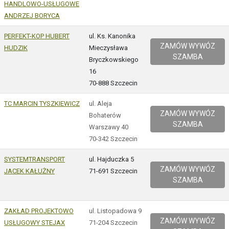
HANDLOWO-USŁUGOWE
ANDRZEJ BORYCA
PERFEKT-KOP HUBERT
ul. Ks. Kanonika
ZAMÓW WYWÓZ
HUDZIK
Mieczysława
SZAMBA
Bryczkowskiego
16
70-888 Szczecin
TC MARCIN TYSZKIEWICZ
ul. Aleja
ZAMÓW WYWÓZ
Bohaterów
SZAMBA
Warszawy 40
70-342 Szczecin
SYSTEMTRANSPORT
ul. Hajduczka 5
ZAMÓW WYWÓZ
JACEK KAŁUŻNY
71-691 Szczecin
SZAMBA
ZAKŁAD PROJEKTOWO
ul. Listopadowa 9
ZAMÓW WYWÓZ
USŁUGOWY STEJAX
71-204 Szczecin