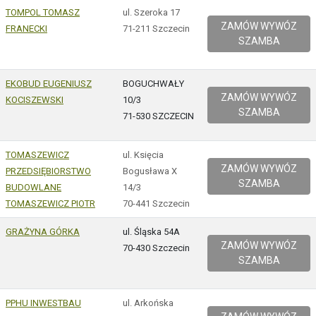
TOMPOL TOMASZ
ul. Szeroka 17
ZAMÓW WYWÓZ
FRANECKI
71-211 Szczecin
SZAMBA
EKOBUD EUGENIUSZ
BOGUCHWAŁY
ZAMÓW WYWÓZ
KOCISZEWSKI
10/3
SZAMBA
71-530 SZCZECIN
TOMASZEWICZ
ul. Księcia
ZAMÓW WYWÓZ
PRZEDSIĘBIORSTWO
Bogusława X
SZAMBA
BUDOWLANE
14/3
TOMASZEWICZ PIOTR
70-441 Szczecin
GRAŻYNA GÓRKA
ul. Śląska 54A
ZAMÓW WYWÓZ
70-430 Szczecin
SZAMBA
PPHU INWESTBAU
ul. Arkońska