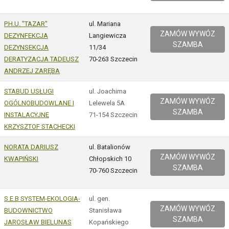
P.H.U. "TAZAR"
ul. Mariana
ZAMÓW WYWÓZ
DEZYNFEKCJA
Langiewicza
SZAMBA
DEZYNSEKCJA
11/34
DERATYZACJA TADEUSZ
70-263 Szczecin
ANDRZEJ ZARĘBA
STABUD USŁUGI
ul. Joachima
ZAMÓW WYWÓZ
OGÓLNOBUDOWLANE I
Lelewela 5A
SZAMBA
INSTALACYJNE
71-154 Szczecin
KRZYSZTOF STACHECKI
NORATA DARIUSZ
ul. Batalionów
ZAMÓW WYWÓZ
KWAPIŃSKI
Chłopskich 10
SZAMBA
70-760 Szczecin
S.E.B SYSTEM-EKOLOGIA-
ul. gen.
ZAMÓW WYWÓZ
BUDOWNICTWO
Stanisława
SZAMBA
JAROSŁAW BIELUNAS
Kopańskiego