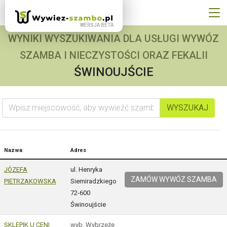
WYNIKI WYSZUKIWANIA DLA USŁUGI WYWÓZ
SZAMBA I NIECZYSTOŚCI ORAZ FEKALII
ŚWINOUJŚCIE
Wpisz miejscowość, aby wywieźć szambo
WYSZUKAJ
Nazwa
Adres
JÓZEFA
ul. Henryka
ZAMÓW WYWÓZ SZAMBA
PIETRZAKOWSKA
Siemiradzkiego
72-600
Świnoujście
SKLEPIK U CENI
wyb. Wybrzeże