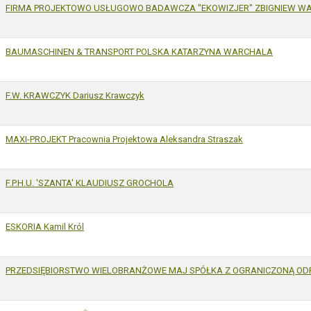
FIRMA PROJEKTOWO USŁUGOWO BADAWCZA "EKOWIZJER" ZBIGNIEW W
BAUMASCHINEN & TRANSPORT POLSKA KATARZYNA WARCHALA
F.W. KRAWCZYK Dariusz Krawczyk
MAXI-PROJEKT Pracownia Projektowa Aleksandra Straszak
F.P.H.U. 'SZANTA' KLAUDIUSZ GROCHOLA
ESKORIA Kamil Król
PRZEDSIĘBIORSTWO WIELOBRANŻOWE MAJ SPÓŁKA Z OGRANICZONĄ O