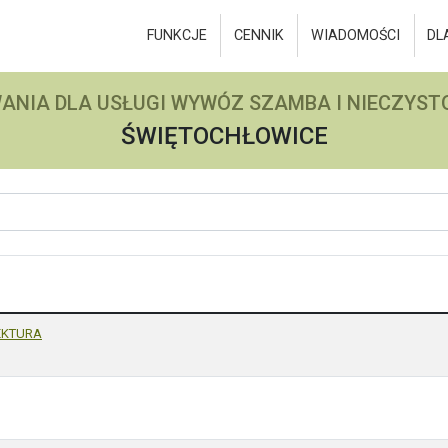
FUNKCJE
CENNIK
WIADOMOŚCI
DL
ANIA DLA USŁUGI WYWÓZ SZAMBA I NIECZYSTO
ŚWIĘTOCHŁOWICE
EKTURA