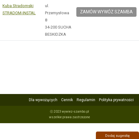
Kuba Stradomski
ul.
ZAMÓW WYWÓZ SZAMBA
STRADOM-INSTAL
Przemysłowa
8
34-200 SUCHA
BESKIDZKA
Dla wywożących
Cennik
Regulamin
Polityka prywatności
ⓒ 2023 wywiez-szambo.pl
wszelkie prawa zastrzeżone
Dodaj sugestię