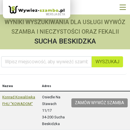
WYNIKI WYSZUKIWANIA DLA USŁUGI WYWÓZ
SZAMBA I NIECZYSTOŚCI ORAZ FEKALII
SUCHA BESKIDZKA
Wpisz miejscowość, aby wywieźć szambo
WYSZUKAJ
Nazwa
Adres
Konrad Kowalówka
Osiedle Na
ZAMÓW WYWÓZ SZAMBA
FHU "KOWADOM"
Stawach
11/17
34-200 Sucha
Beskidzka