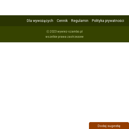
Dla wywożących
Cennik
Regulamin
Polityka prywatności
ⓒ 2023 wywiez-szambo.pl
wszelkie prawa zastrzeżone
Dodaj sugestię