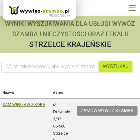
WYNIKI WYSZUKIWANIA DLA USŁUGI WYWÓZ
SZAMBA I NIECZYSTOŚCI ORAZ FEKALII
STRZELCE KRAJEŃSKIE
Wpisz miejscowość, aby wywieźć szambo
WYSZUKAJ
Nazwa
Adres
SAM WIESŁAW SIKORA
ul.
ZAMÓW WYWÓZ SZAMBA
Drzymały
3/32
66-500
Strzelce