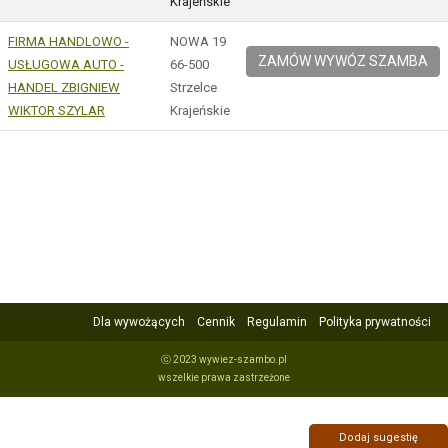
Krajeńskie
FIRMA HANDLOWO -
NOWA 19
ZAMÓW WYWÓZ SZAMBA
USŁUGOWA AUTO -
66-500
HANDEL ZBIGNIEW
Strzelce
WIKTOR SZYLAR
Krajeńskie
Dla wywożących
Cennik
Regulamin
Polityka prywatności
ⓒ 2023 wywiez-szambo.pl
wszelkie prawa zastrzeżone
Dodaj sugestię