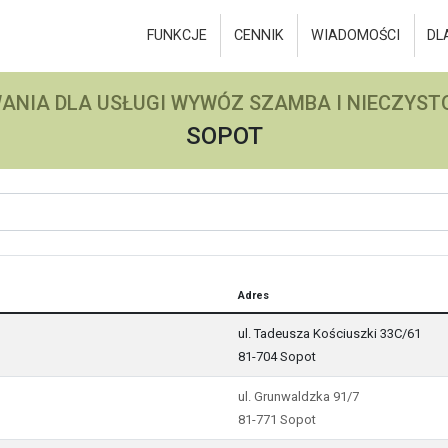
FUNKCJE
CENNIK
WIADOMOŚCI
DL
ANIA DLA USŁUGI WYWÓZ SZAMBA I NIECZYSTO
SOPOT
Adres
ul. Tadeusza Kościuszki 33C/61
81-704 Sopot
ul. Grunwaldzka 91/7
81-771 Sopot