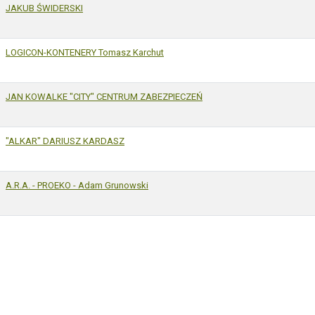
JAKUB ŚWIDERSKI
LOGICON-KONTENERY Tomasz Karchut
JAN KOWALKE "CITY" CENTRUM ZABEZPIECZEŃ
"ALKAR" DARIUSZ KARDASZ
A.R.A. - PROEKO - Adam Grunowski