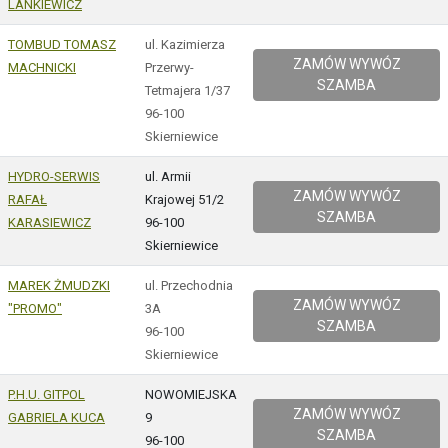
LANKIEWICZ
TOMBUD TOMASZ
ul. Kazimierza
ZAMÓW WYWÓZ
MACHNICKI
Przerwy-
SZAMBA
Tetmajera 1/37
96-100
Skierniewice
HYDRO-SERWIS
ul. Armii
ZAMÓW WYWÓZ
RAFAŁ
Krajowej 51/2
SZAMBA
KARASIEWICZ
96-100
Skierniewice
MAREK ŻMUDZKI
ul. Przechodnia
ZAMÓW WYWÓZ
"PROMO"
3A
SZAMBA
96-100
Skierniewice
P.H.U. GITPOL
NOWOMIEJSKA
ZAMÓW WYWÓZ
GABRIELA KUCA
9
SZAMBA
96-100