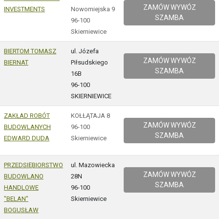
ZAMÓW WYWÓZ
INVESTMENTS
Nowomiejska 9
SZAMBA
96-100
Skierniewice
BIERTOM TOMASZ
ul. Józefa
ZAMÓW WYWÓZ
BIERNAT
Piłsudskiego
SZAMBA
16B
96-100
SKIERNIEWICE
ZAKŁAD ROBÓT
KOŁŁĄTAJA 8
ZAMÓW WYWÓZ
BUDOWLANYCH
96-100
SZAMBA
EDWARD DUDA
Skierniewice
PRZEDSIĘBIORSTWO
ul. Mazowiecka
ZAMÓW WYWÓZ
BUDOWLANO
28N
SZAMBA
HANDLOWE
96-100
"BELAN"
Skierniewice
BOGUSŁAW