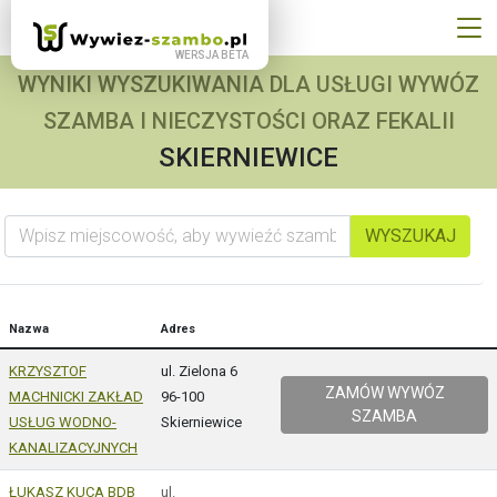
WYNIKI WYSZUKIWANIA DLA USŁUGI WYWÓZ
SZAMBA I NIECZYSTOŚCI ORAZ FEKALII
SKIERNIEWICE
Wpisz miejscowość, aby wywieźć szambo
WYSZUKAJ
Nazwa
Adres
KRZYSZTOF
ul. Zielona 6
ZAMÓW WYWÓZ
MACHNICKI ZAKŁAD
96-100
SZAMBA
USŁUG WODNO-
Skierniewice
KANALIZACYJNYCH
ŁUKASZ KUCA BDB
ul.