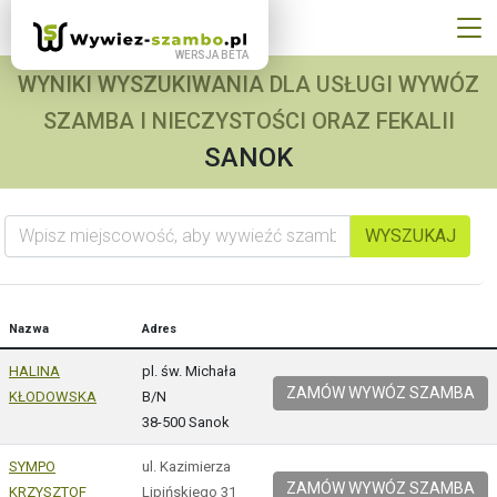
WYNIKI WYSZUKIWANIA DLA USŁUGI WYWÓZ
SZAMBA I NIECZYSTOŚCI ORAZ FEKALII
SANOK
Wpisz miejscowość, aby wywieźć szambo
WYSZUKAJ
Nazwa
Adres
HALINA
pl. św. Michała
ZAMÓW WYWÓZ SZAMBA
KŁODOWSKA
B/N
38-500 Sanok
SYMPO
ul. Kazimierza
ZAMÓW WYWÓZ SZAMBA
KRZYSZTOF
Lipińskiego 31