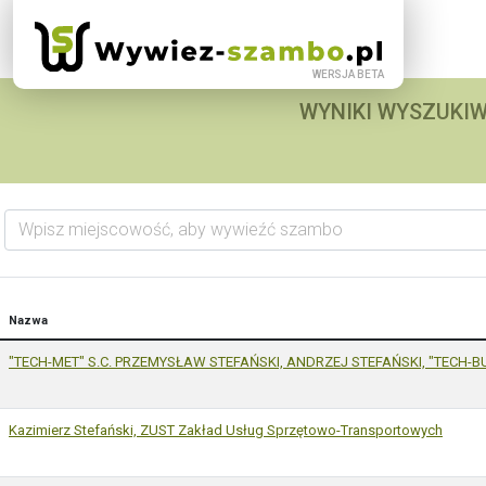
WYNIKI WYSZUKIW
Wpisz miejscowość, aby wywieźć szambo
Nazwa
"TECH-MET" S.C. PRZEMYSŁAW STEFAŃSKI, ANDRZEJ STEFAŃSKI, "TECH-BUD
Kazimierz Stefański, ZUST Zakład Usług Sprzętowo-Transportowych