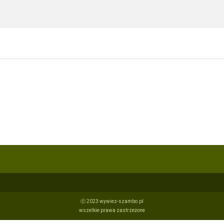
ⓒ 2023 wywiez-szambo.pl
wszelkie prawa zastrzeżone