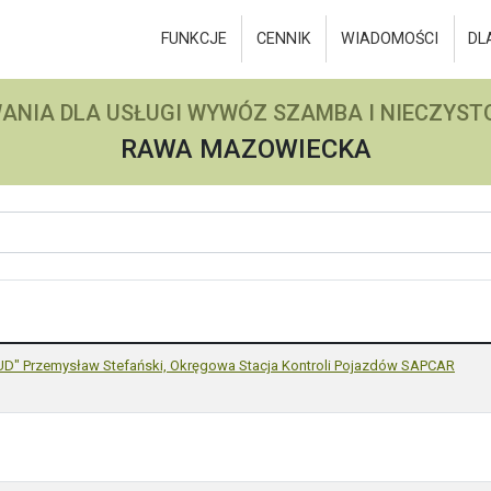
FUNKCJE
CENNIK
WIADOMOŚCI
DL
ANIA DLA USŁUGI WYWÓZ SZAMBA I NIECZYSTO
RAWA MAZOWIECKA
" Przemysław Stefański, Okręgowa Stacja Kontroli Pojazdów SAPCAR