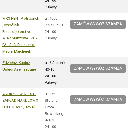
24-100
Puławy
WRS RENT Piotr Janek
ul. 1000-
ZAMÓW WYWÓZ SZAMBA
, wspólnik
lecia P.P. 13
Przedsiębiorstwo
24-100
Wielobranżowe EKO-
Puławy
PAL S. C. Piotr Janek,
Maciej Majcherek
Zdzisław Kubisz
ul. 6 Sierpnia
ZAMÓW WYWÓZ SZAMBA
Usługi Asenizacyjne
40/16
24-100
Puławy
ANDRZEJ WIŃTOCH
ul. gen.
ZAMÓW WYWÓZ SZAMBA
ZAKŁAD HANDLOWO -
Stefana
USŁUGOWY „ AWA”
Grota-
Roweckiego
4/102
24-100