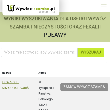
WYNIKI WYSZUKIWANIA DLA USŁUGI WYWÓZ
SZAMBA I NIECZYSTOŚCI ORAZ FEKALII
PUŁAWY
Wpisz miejscowość, aby wywieźć szambo
WYSZUKAJ
Nazwa
Adres
EKO-PROFIT
al.
ZAMÓW WYWÓZ SZAMBA
KRZYSZTOF KUBIŚ
Tysiąclecia
Państwa
Polskiego
13/A8