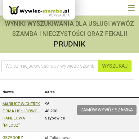
WYNIKI WYSZUKIWANIA DLA USŁUGI WYWÓZ
SZAMBA I NIECZYSTOŚCI ORAZ FEKALII
PRUDNIK
Wpisz miejscowość, aby wywieźć szambo
WYSZUKAJ
Nazwa
Adres
MARIUSZ WICHEREK
96
ZAMÓW WYWÓZ SZAMBA
FIRMA USŁUGOWO-
48-200
HANDLOWA
Szybowice
"MIŁOSZ"
GRZEGORZ
ul. Tulipanowa