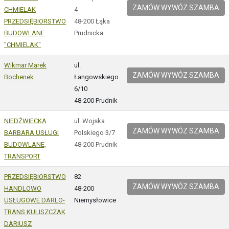
ZAMÓW WYWÓZ SZAMBA
CHMIELAK
4
PRZEDSIĘBIORSTWO
48-200 Łąka
BUDOWLANE
Prudnicka
"CHMIELAK"
Wikmar Marek
ul.
ZAMÓW WYWÓZ SZAMBA
Bochenek
Łangowskiego
6/10
48-200 Prudnik
NIEDŹWIECKA
ul. Wojska
ZAMÓW WYWÓZ SZAMBA
BARBARA USŁUGI
Polskiego 3/7
BUDOWLANE,
48-200 Prudnik
TRANSPORT
PRZEDSIĘBIORSTWO
82
ZAMÓW WYWÓZ SZAMBA
HANDLOWO
48-200
USŁUGOWE DARLO-
Niemysłowice
TRANS KULISZCZAK
DARIUSZ