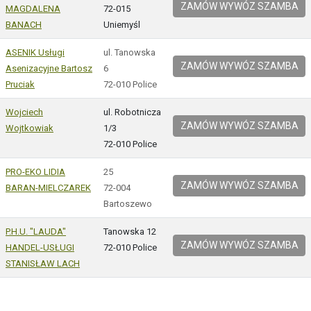
ZAMÓW WYWÓZ SZAMBA
MAGDALENA
72-015
BANACH
Uniemyśl
ASENIK Usługi
ul. Tanowska
ZAMÓW WYWÓZ SZAMBA
Asenizacyjne Bartosz
6
Pruciak
72-010 Police
Wojciech
ul. Robotnicza
ZAMÓW WYWÓZ SZAMBA
Wojtkowiak
1/3
72-010 Police
PRO-EKO LIDIA
25
ZAMÓW WYWÓZ SZAMBA
BARAN-MIELCZAREK
72-004
Bartoszewo
P.H.U. "LAUDA"
Tanowska 12
ZAMÓW WYWÓZ SZAMBA
HANDEL-USŁUGI
72-010 Police
STANISŁAW LACH