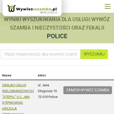
WYNIKI WYSZUKIWANIA DLA USŁUGI WYWÓZ
SZAMBA I NIECZYSTOŚCI ORAZ FEKALII
POLICE
Wpisz miejscowość, aby wywieźć szambo
WYSZUKAJ
Nazwa
Adres
ZAKŁAD USŁUG
ul. Jana
ZAMÓW WYWÓZ SZAMBA
WIELOBRANŻOWYCH
Długosza 10
"STĘPOL" S.C. JAN
72-010 Police
STĘPNIOWSKI,
URSZULA