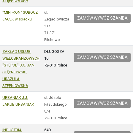
STĘPNIOWSKA
"MINI-KON" SUBOCZ
ul.
ZAMÓW WYWÓZ SZAMBA
JACEK w spadku
Zegadłowicza
21a
71-371
Pilchowo
ZAKŁAD USŁUG
DŁUGOSZA
ZAMÓW WYWÓZ SZAMBA
WIELOBRANŻOWYCH
10
"STĘPOL" S.C. JAN
72-010 Police
STĘPNIOWSKI,
URSZULA
STĘPNIOWSKA
URBANIAK J.J.
ul. Józefa
ZAMÓW WYWÓZ SZAMBA
JAKUB URBANIAK
Piłsudskiego
8/4
72-010 Police
INDUSTRIA
64D