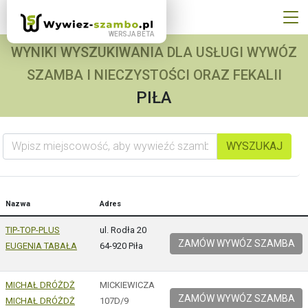
WYNIKI WYSZUKIWANIA DLA USŁUGI WYWÓZ
SZAMBA I NIECZYSTOŚCI ORAZ FEKALII
PIŁA
Wpisz miejscowość, aby wywieźć szambo
WYSZUKAJ
Nazwa
Adres
TIP-TOP-PLUS
ul. Rodła 20
ZAMÓW WYWÓZ SZAMBA
EUGENIA TABAŁA
64-920 Piła
MICHAŁ DRÓŻDŻ
MICKIEWICZA
ZAMÓW WYWÓZ SZAMBA
MICHAŁ DRÓŻDŻ
107D/9