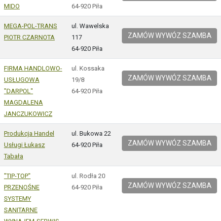
MIDO
64-920 Piła
MEGA-POL-TRANS
ul. Wawelska
ZAMÓW WYWÓZ SZAMBA
PIOTR CZARNOTA
117
64-920 Piła
FIRMA HANDLOWO-
ul. Kossaka
ZAMÓW WYWÓZ SZAMBA
USŁUGOWA
19/8
"DARPOL"
64-920 Piła
MAGDALENA
JANCZUKOWICZ
Produkcja Handel
ul. Bukowa 22
ZAMÓW WYWÓZ SZAMBA
Usługi Łukasz
64-920 Piła
Tabała
"TIP-TOP"
ul. Rodła 20
ZAMÓW WYWÓZ SZAMBA
PRZENOŚNE
64-920 Piła
SYSTEMY
SANITARNE