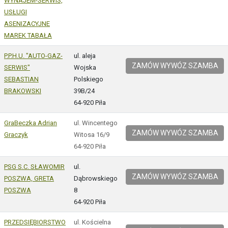
WYNAJEM-SERWIS,
USŁUGI
ASENIZACYJNE
MAREK TABAŁA
P.P.H.U. "AUTO-GAZ-
ul. aleja
ZAMÓW WYWÓZ SZAMBA
SERWIS"
Wojska
SEBASTIAN
Polskiego
BRAKOWSKI
39B/24
64-920 Piła
GraBeczka Adrian
ul. Wincentego
ZAMÓW WYWÓZ SZAMBA
Graczyk
Witosa 16/9
64-920 Piła
PSG S.C. SŁAWOMIR
ul.
ZAMÓW WYWÓZ SZAMBA
POSZWA, GRETA
Dąbrowskiego
POSZWA
8
64-920 Piła
PRZEDSIĘBIORSTWO
ul. Kościelna