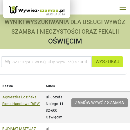
WYNIKI WYSZUKIWANIA DLA USŁUGI WYWÓZ
SZAMBA I NIECZYSTOŚCI ORAZ FEKALII
OŚWIĘCIM
Wpisz miejscowość, aby wywieźć szambo
WYSZUKAJ
Nazwa
Adres
Agnieszka Łozińska
ul. Józefa
ZAMÓW WYWÓZ SZAMBA
Firma Handlowa "ABV"
Nojego 11
32-600
Oświęcim
BUDIMAT MATEUSZ
ul.