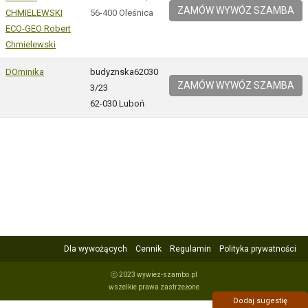
ZAMÓW WYWÓZ SZAMBA
CHMIELEWSKI
56-400 Oleśnica
ECO-GEO Robert
Chmielewski
DOminika
budyznska62030
ZAMÓW WYWÓZ SZAMBA
3/23
62-030 Luboń
Dla wywożących
Cennik
Regulamin
Polityka prywatności
ⓒ 2023 wywiez-szambo.pl
wszelkie prawa zastrzeżone
Dodaj sugestię