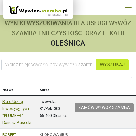
WYNIKI WYSZUKIWANIA DLA USŁUGI WYWÓZ
SZAMBA I NIECZYSTOŚCI ORAZ FEKALII
OLEŚNICA
Wpisz miejscowość, aby wywieźć szambo
WYSZUKAJ
Nazwa
Adres
Biuro Usług
Lwowska
ZAMÓW WYWÓZ SZAMBA
Inwestycyjnych
31/Pok. 303
"PLUMBER "
56-400 Oleśnica
Dariusz Piasecki
ROBERT
KLONOWA 6B/3