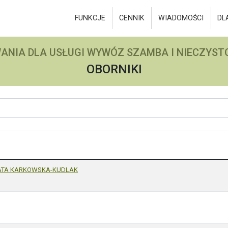
FUNKCJE
CENNIK
WIADOMOŚCI
DL
ANIA DLA USŁUGI WYWÓZ SZAMBA I NIECZYSTO
OBORNIKI
ATA KARKOWSKA-KUDLAK