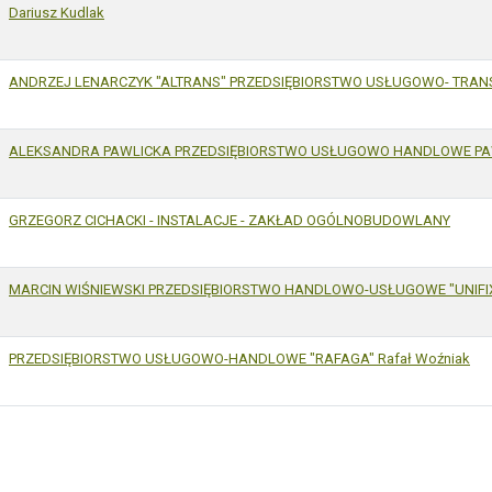
Dariusz Kudlak
ANDRZEJ LENARCZYK "ALTRANS" PRZEDSIĘBIORSTWO USŁUGOWO- TRA
ALEKSANDRA PAWLICKA PRZEDSIĘBIORSTWO USŁUGOWO HANDLOWE P
GRZEGORZ CICHACKI - INSTALACJE - ZAKŁAD OGÓLNOBUDOWLANY
MARCIN WIŚNIEWSKI PRZEDSIĘBIORSTWO HANDLOWO-USŁUGOWE "UNIFIX
PRZEDSIĘBIORSTWO USŁUGOWO-HANDLOWE "RAFAGA" Rafał Woźniak