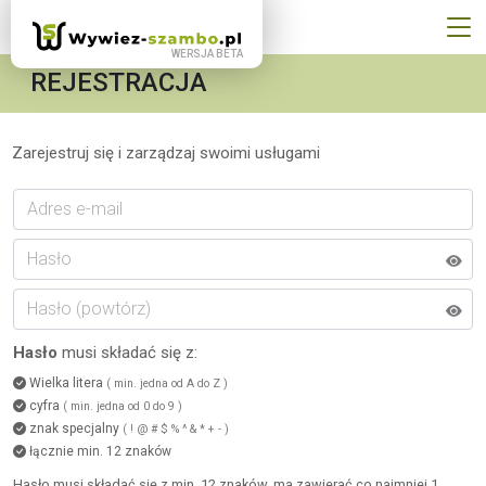
REJESTRACJA
Zarejestruj się i zarządzaj swoimi usługami
Hasło
musi składać się z:
Wielka litera
( min. jedna od A do Z )
cyfra
( min. jedna od 0 do 9 )
znak specjalny
( ! @ # $ % ^ & * + - )
łącznie min. 12 znaków
Hasło musi składać się z min. 12 znaków, ma zawierać co najmniej 1