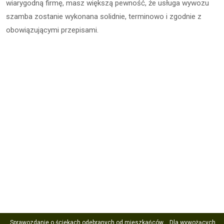
wiarygodną firmę, masz większą pewność, że usługa wywozu
szamba zostanie wykonana solidnie, terminowo i zgodnie z
obowiązującymi przepisami.
Sprawozdanie o ściekach odebranych od mieszkańców
Dla wywożących