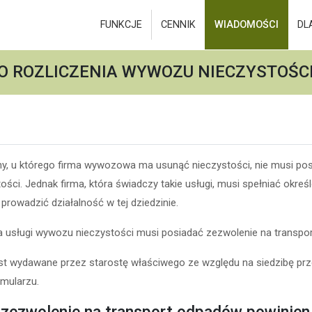
FUNKCJE
CENNIK
WIADOMOŚCI
DL
O ROZLICZENIA WYWOZU NIECZYSTOŚCI
lny, u którego firma wywozowa ma usunąć nieczystości, nie musi po
ści. Jednak firma, która świadczy takie usługi, musi spełniać okr
prowadzić działalność w tej dziedzinie.
 usługi wywozu nieczystości musi posiadać zezwolenie na transpo
st wydawane przez starostę właściwego ze względu na siedzibę prz
mularzu.