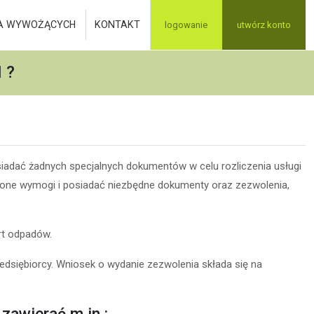
A WYWOŻĄCYCH
KONTAKT
logowanie
utwórz konto
 ?
siadać żadnych specjalnych dokumentów w celu rozliczenia usługi
eślone wymogi i posiadać niezbędne dokumenty oraz zezwolenia,
rt odpadów.
edsiębiorcy. Wniosek o wydanie zezwolenia składa się na