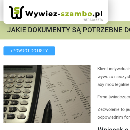
JAKIE DOKUMENTY SĄ POTRZEBNE D
‹ POWRÓT DO LISTY
Klient indywidua
wywozu nieczysto
aby móc legalnie 
Frma świadcząca
Zezwolenie to je
odpowiednim for