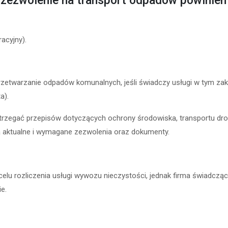
zezwolenie na transport odpadów powinien 
acyjny).
przetwarzanie odpadów komunalnych, jeśli świadczy usługi w tym za
a).
rzegać przepisów dotyczących ochrony środowiska, transportu dro
a aktualne i wymagane zezwolenia oraz dokumenty.
u rozliczenia usługi wywozu nieczystości, jednak firma świadcząca
ie.