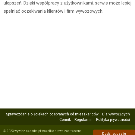
ulepszeń. Dzięki współpracy z użytkownikami, serwis może lepiej
spełniać oczekiwania klientów i firm wywozowych.
Sprawozdanie o ściekach odebranych od mieszkańców
Dla wywożących
Cennik
Regulamin
Polityka prywatności
ⓒ 2023 wywiez-szambo.pl wszelkie prawa zastrzeżone
Dodaj sugestię