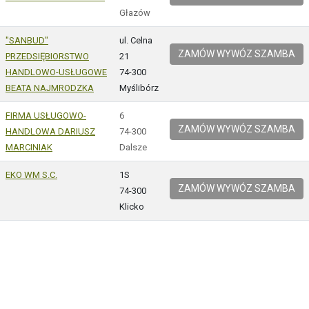
Głazów
"SANBUD"
ul. Celna
ZAMÓW WYWÓZ SZAMBA
PRZEDSIĘBIORSTWO
21
HANDLOWO-USŁUGOWE
74-300
BEATA NAJMRODZKA
Myślibórz
FIRMA USŁUGOWO-
6
ZAMÓW WYWÓZ SZAMBA
HANDLOWA DARIUSZ
74-300
MARCINIAK
Dalsze
EKO WM S.C.
1S
ZAMÓW WYWÓZ SZAMBA
74-300
Klicko