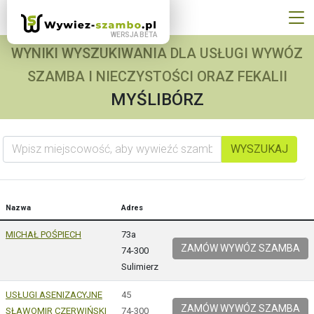
WYNIKI WYSZUKIWANIA DLA USŁUGI WYWÓZ
SZAMBA I NIECZYSTOŚCI ORAZ FEKALII
MYŚLIBÓRZ
Wpisz miejscowość, aby wywieźć szambo
WYSZUKAJ
Nazwa
Adres
MICHAŁ POŚPIECH
73a
ZAMÓW WYWÓZ SZAMBA
74-300
Sulimierz
USŁUGI ASENIZACYJNE
45
ZAMÓW WYWÓZ SZAMBA
SŁAWOMIR CZERWIŃSKI
74-300