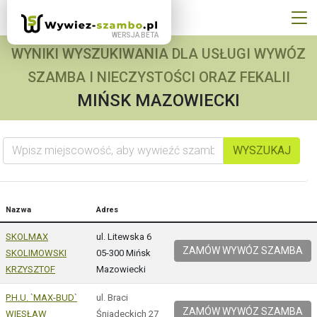
WYNIKI WYSZUKIWANIA DLA USŁUGI WYWÓZ
SZAMBA I NIECZYSTOŚCI ORAZ FEKALII
MIŃSK MAZOWIECKI
Wpisz miejscowość, aby wywieźć szambo
WYSZUKAJ
Nazwa
Adres
SKOLMAX
ul. Litewska 6
ZAMÓW WYWÓZ SZAMBA
SKOLIMOWSKI
05-300 Mińsk
KRZYSZTOF
Mazowiecki
P.H.U. `MAX-BUD`
ul. Braci
ZAMÓW WYWÓZ SZAMBA
WIESŁAW
Śniadeckich 27