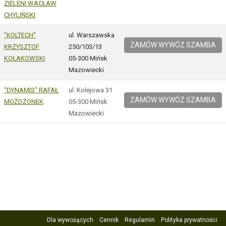
ZIELENI WACŁAW
CHYLIŃSKI
"KOLTECH"
ul. Warszawska
ZAMÓW WYWÓZ SZAMBA
KRZYSZTOF
250/103/13
KOŁAKOWSKI
05-300 Mińsk
Mazowiecki
"DYNAMIS" RAFAŁ
ul. Kolejowa 31
ZAMÓW WYWÓZ SZAMBA
MOŻDŻONEK
05-300 Mińsk
Mazowiecki
Dla wywożących
Cennik
Regulamin
Polityka prywatności