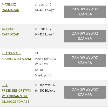
MATEUSZ
ul. Leśna 17
ZAMÓW WYWÓZ
RATAJCZAK
64-426 Łowyń
SZAMBA
SZYMON
ul. Leśna 17
ZAMÓW WYWÓZ
RATAJCZAK
64-426 Łowyń
SZAMBA
TRANS-MAT II
UL.
ZAMÓW WYWÓZ
MATALEWSKI ADAM
POWSTAŃCÓW
SZAMBA
WLKP. 28
64-400
Międzychód
"TD"
ul. Dąbrówki 5
ZAMÓW WYWÓZ
PRZEDSIĘBIORSTWO
64-400 Bielsko
SZAMBA
WIELOBRANŻOWE
DŁUGOSZ TOMASZ