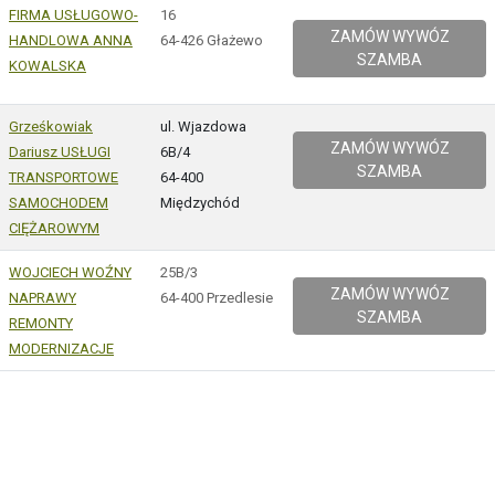
FIRMA USŁUGOWO-
16
ZAMÓW WYWÓZ
HANDLOWA ANNA
64-426 Głażewo
SZAMBA
KOWALSKA
Grześkowiak
ul. Wjazdowa
ZAMÓW WYWÓZ
Dariusz USŁUGI
6B/4
SZAMBA
TRANSPORTOWE
64-400
SAMOCHODEM
Międzychód
CIĘŻAROWYM
WOJCIECH WOŹNY
25B/3
ZAMÓW WYWÓZ
NAPRAWY
64-400 Przedlesie
SZAMBA
REMONTY
MODERNIZACJE