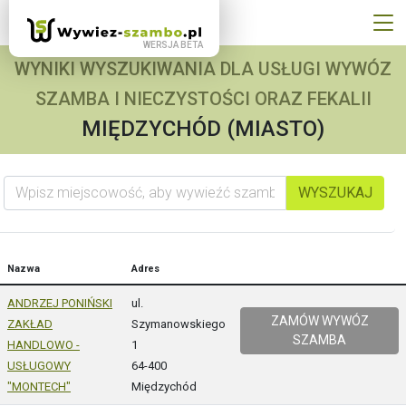
WYNIKI WYSZUKIWANIA DLA USŁUGI WYWÓZ
SZAMBA I NIECZYSTOŚCI ORAZ FEKALII
MIĘDZYCHÓD (MIASTO)
Wpisz miejscowość, aby wywieźć szambo
WYSZUKAJ
Nazwa
Adres
ANDRZEJ PONIŃSKI
ul.
ZAMÓW WYWÓZ
ZAKŁAD
Szymanowskiego
SZAMBA
HANDLOWO -
1
USŁUGOWY
64-400
"MONTECH"
Międzychód