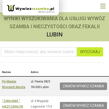
WYNIKI WYSZUKIWANIA DLA USŁUGI WYWÓZ
SZAMBA I NIECZYSTOŚCI ORAZ FEKALII
LUBIN
Wpisz miejscowość, aby wywieźć szambo
WYSZUKAJ
Nazwa
Adres
Fly Master
ul. Pawia 38/3
ZAMÓW WYWÓZ SZAMBA
Wojciech Mucha
59-300 Lubin
" DAN-MAR "
ul. II Brygady
ZAMÓW WYWÓZ SZAMBA
HAZY DANUTA
Legionów 17/3