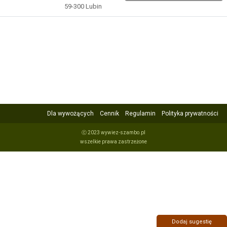
59-300 Lubin
Dla wywożących
Cennik
Regulamin
Polityka prywatności
ⓒ 2023 wywiez-szambo.pl
wszelkie prawa zastrzeżone
Dodaj sugestię