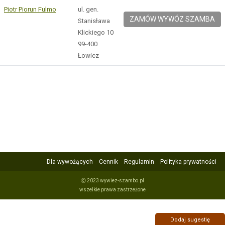
Piotr Piorun Fulmo
ul. gen.
ZAMÓW WYWÓZ SZAMBA
Stanisława
Klickiego 10
99-400
Łowicz
Dla wywożących
Cennik
Regulamin
Polityka prywatności
ⓒ 2023 wywiez-szambo.pl
wszelkie prawa zastrzeżone
Dodaj sugestię