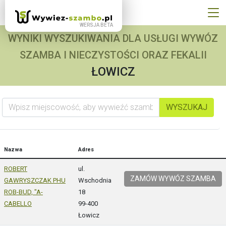
WYNIKI WYSZUKIWANIA DLA USŁUGI WYWÓZ
SZAMBA I NIECZYSTOŚCI ORAZ FEKALII
ŁOWICZ
Wpisz miejscowość, aby wywieźć szambo
WYSZUKAJ
Nazwa
Adres
ROBERT
ul.
ZAMÓW WYWÓZ SZAMBA
GAWRYSZCZAK PHU
Wschodnia
ROB-BUD, "A-
18
CABELLO
99-400
Łowicz