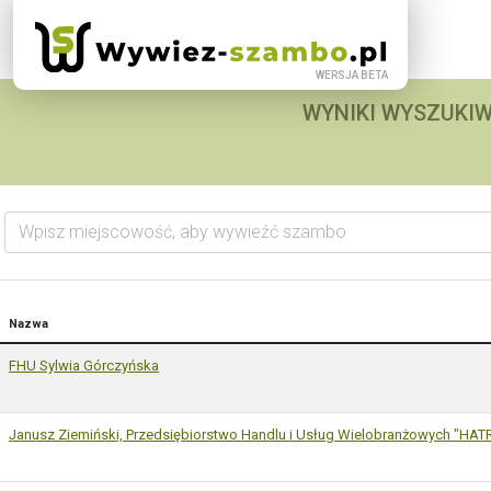
WYNIKI WYSZUKIW
Wpisz miejscowość, aby wywieźć szambo
Nazwa
FHU Sylwia Górczyńska
Janusz Ziemiński, Przedsiębiorstwo Handlu i Usług Wielobranżowych "HAT