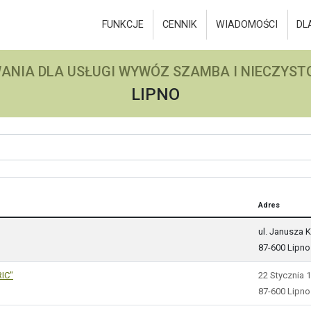
FUNKCJE
CENNIK
WIADOMOŚCI
DL
ANIA DLA USŁUGI WYWÓZ SZAMBA I NIECZYSTO
LIPNO
Adres
ul. Janusza 
87-600 Lipno
RIC"
22 Stycznia 1
87-600 Lipno