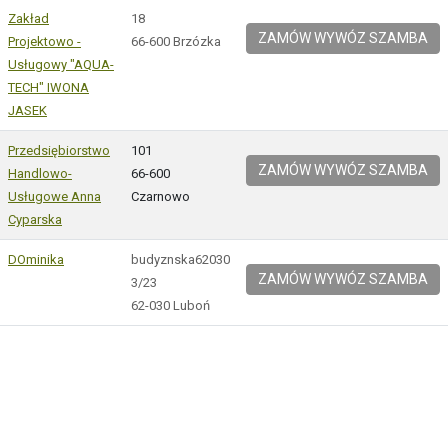
Zakład
18
ZAMÓW WYWÓZ SZAMBA
Projektowo -
66-600 Brzózka
Usługowy "AQUA-
TECH" IWONA
JASEK
Przedsiębiorstwo
101
ZAMÓW WYWÓZ SZAMBA
Handlowo-
66-600
Usługowe Anna
Czarnowo
Cyparska
DOminika
budyznska62030
ZAMÓW WYWÓZ SZAMBA
3/23
62-030 Luboń