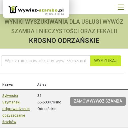
WYNIKI WYSZUKIWANIA DLA USŁUGI WYWÓZ
SZAMBA I NIECZYSTOŚCI ORAZ FEKALII
KROSNO ODRZAŃSKIE
Wpisz miejscowość, aby wywieźć szambo
WYSZUKAJ
Nazwa
Adres
Sylwester
31
ZAMÓW WYWÓZ SZAMBA
Szymański
66-600 Krosno
odprowadzanie i
Odrzańskie
oczyszczanie
ścieków