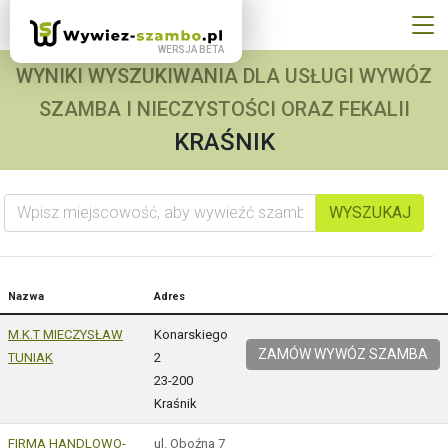
WYNIKI WYSZUKIWANIA DLA USŁUGI WYWÓZ
SZAMBA I NIECZYSTOŚCI ORAZ FEKALII
KRAŚNIK
Wpisz miejscowość, aby wywieźć szambo
WYSZUKAJ
Nazwa
Adres
M.K.T MIECZYSŁAW
Konarskiego
ZAMÓW WYWÓZ SZAMBA
TUNIAK
2
23-200
Kraśnik
FIRMA HANDLOWO-
ul. Oboźna 7