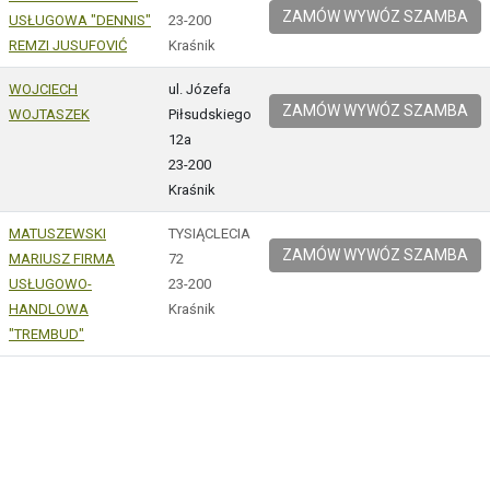
ZAMÓW WYWÓZ SZAMBA
USŁUGOWA "DENNIS"
23-200
REMZI JUSUFOVIĆ
Kraśnik
WOJCIECH
ul. Józefa
ZAMÓW WYWÓZ SZAMBA
WOJTASZEK
Piłsudskiego
12a
23-200
Kraśnik
MATUSZEWSKI
TYSIĄCLECIA
ZAMÓW WYWÓZ SZAMBA
MARIUSZ FIRMA
72
USŁUGOWO-
23-200
HANDLOWA
Kraśnik
"TREMBUD"