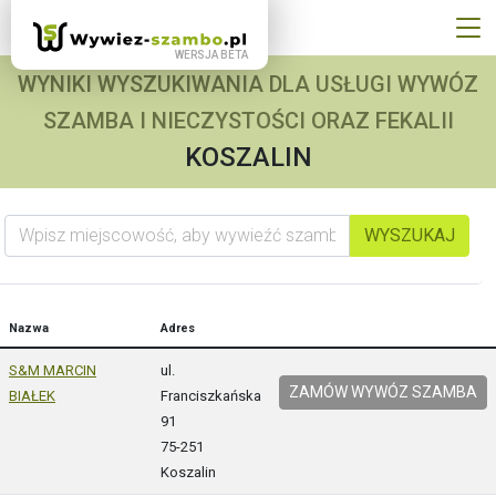
WYNIKI WYSZUKIWANIA DLA USŁUGI WYWÓZ
SZAMBA I NIECZYSTOŚCI ORAZ FEKALII
KOSZALIN
Wpisz miejscowość, aby wywieźć szambo
WYSZUKAJ
Nazwa
Adres
S&M MARCIN
ul.
ZAMÓW WYWÓZ SZAMBA
BIAŁEK
Franciszkańska
91
75-251
Koszalin