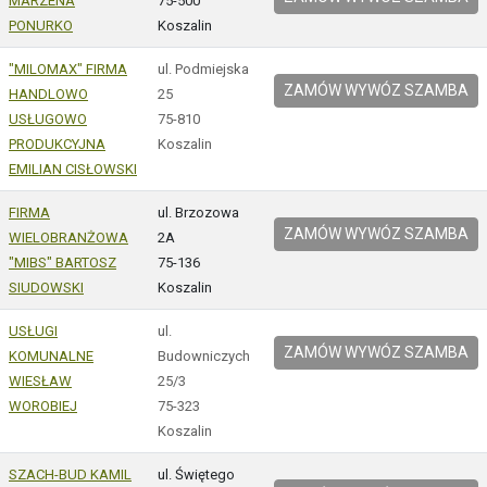
MARZENA
75-500
PONURKO
Koszalin
"MILOMAX" FIRMA
ul. Podmiejska
ZAMÓW WYWÓZ SZAMBA
HANDLOWO
25
USŁUGOWO
75-810
PRODUKCYJNA
Koszalin
EMILIAN CISŁOWSKI
FIRMA
ul. Brzozowa
ZAMÓW WYWÓZ SZAMBA
WIELOBRANŻOWA
2A
"MIBS" BARTOSZ
75-136
SIUDOWSKI
Koszalin
USŁUGI
ul.
ZAMÓW WYWÓZ SZAMBA
KOMUNALNE
Budowniczych
WIESŁAW
25/3
WOROBIEJ
75-323
Koszalin
SZACH-BUD KAMIL
ul. Świętego