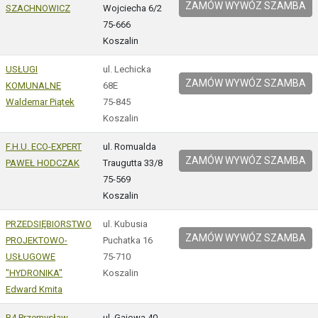
ZAMÓW WYWÓZ SZAMBA
SZACHNOWICZ
Wojciecha 6/2
75-666
Koszalin
USŁUGI
ul. Lechicka
ZAMÓW WYWÓZ SZAMBA
KOMUNALNE
68E
Waldemar Piątek
75-845
Koszalin
F.H.U. ECO-EXPERT
ul. Romualda
ZAMÓW WYWÓZ SZAMBA
PAWEŁ HODCZAK
Traugutta 33/8
75-569
Koszalin
PRZEDSIĘBIORSTWO
ul. Kubusia
ZAMÓW WYWÓZ SZAMBA
PROJEKTOWO-
Puchatka 16
USŁUGOWE
75-710
"HYDRONIKA"
Koszalin
Edward Kmita
B4 Przemysław
ul. Gajowa 40