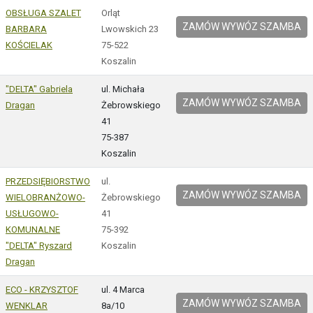
OBSŁUGA SZALET
Orląt
ZAMÓW WYWÓZ SZAMBA
BARBARA
Lwowskich 23
KOŚCIELAK
75-522
Koszalin
"DELTA" Gabriela
ul. Michała
ZAMÓW WYWÓZ SZAMBA
Dragan
Żebrowskiego
41
75-387
Koszalin
PRZEDSIĘBIORSTWO
ul.
ZAMÓW WYWÓZ SZAMBA
WIELOBRANŻOWO-
Żebrowskiego
USŁUGOWO-
41
KOMUNALNE
75-392
"DELTA" Ryszard
Koszalin
Dragan
ECO - KRZYSZTOF
ul. 4 Marca
ZAMÓW WYWÓZ SZAMBA
WENKLAR
8a/10