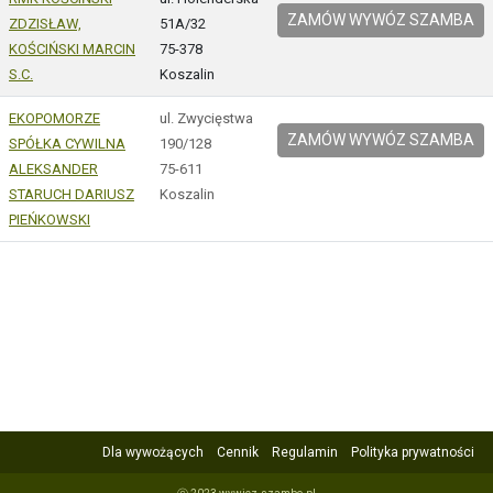
ZAMÓW WYWÓZ SZAMBA
ZDZISŁAW,
51A/32
KOŚCIŃSKI MARCIN
75-378
S.C.
Koszalin
EKOPOMORZE
ul. Zwycięstwa
ZAMÓW WYWÓZ SZAMBA
SPÓŁKA CYWILNA
190/128
ALEKSANDER
75-611
STARUCH DARIUSZ
Koszalin
PIEŃKOWSKI
Dla wywożących
Cennik
Regulamin
Polityka prywatności