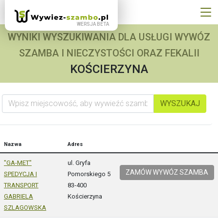
WYNIKI WYSZUKIWANIA DLA USŁUGI WYWÓZ
SZAMBA I NIECZYSTOŚCI ORAZ FEKALII
KOŚCIERZYNA
Wpisz miejscowość, aby wywieźć szambo
WYSZUKAJ
Nazwa
Adres
"GA-MET"
ul. Gryfa
ZAMÓW WYWÓZ SZAMBA
SPEDYCJA I
Pomorskiego 5
TRANSPORT
83-400
GABRIELA
Kościerzyna
SZLAGOWSKA