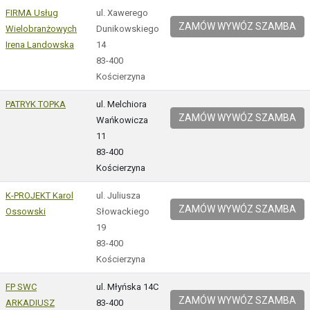
FIRMA Usług
ul. Xawerego
ZAMÓW WYWÓZ SZAMBA
Wielobranżowych
Dunikowskiego
Irena Landowska
14
83-400
Kościerzyna
PATRYK TOPKA
ul. Melchiora
ZAMÓW WYWÓZ SZAMBA
Wańkowicza
11
83-400
Kościerzyna
K-PROJEKT Karol
ul. Juliusza
ZAMÓW WYWÓZ SZAMBA
Ossowski
Słowackiego
19
83-400
Kościerzyna
FP SWC
ul. Młyńska 14C
ZAMÓW WYWÓZ SZAMBA
ARKADIUSZ
83-400