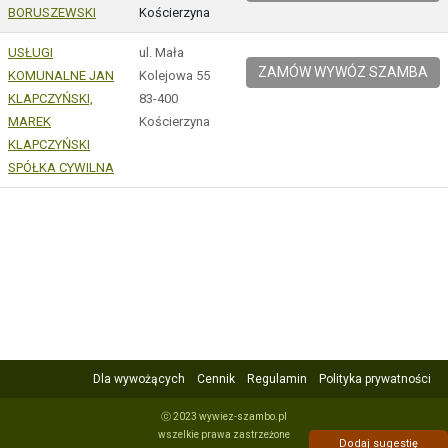
BORUSZEWSKI
Kościerzyna
USŁUGI
ul. Mała
ZAMÓW WYWÓZ SZAMBA
KOMUNALNE JAN
Kolejowa 55
KLAPCZYŃSKI,
83-400
MAREK
Kościerzyna
KLAPCZYŃSKI
SPÓŁKA CYWILNA
Dla wywożących
Cennik
Regulamin
Polityka prywatności
ⓒ 2023 wywiez-szambo.pl
wszelkie prawa zastrzeżone
Dodaj sugestię