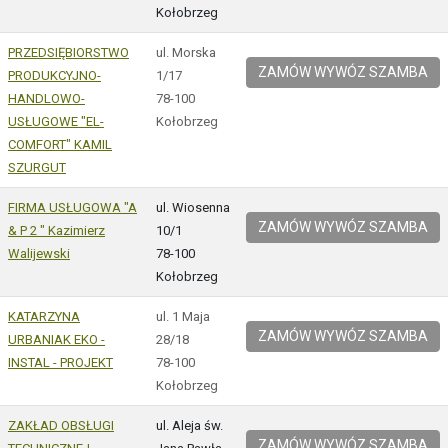
Kołobrzeg
PRZEDSIĘBIORSTWO
ul. Morska
ZAMÓW WYWÓZ SZAMBA
PRODUKCYJNO-
1/17
HANDLOWO-
78-100
USŁUGOWE "EL-
Kołobrzeg
COMFORT" KAMIL
SZURGUT
FIRMA USŁUGOWA "A
ul. Wiosenna
ZAMÓW WYWÓZ SZAMBA
& P 2 " Kazimierz
10/1
Walijewski
78-100
Kołobrzeg
KATARZYNA
ul. 1 Maja
ZAMÓW WYWÓZ SZAMBA
URBANIAK EKO -
28/18
INSTAL - PROJEKT
78-100
Kołobrzeg
ZAKŁAD OBSŁUGI
ul. Aleja św.
ZAMÓW WYWÓZ SZAMBA