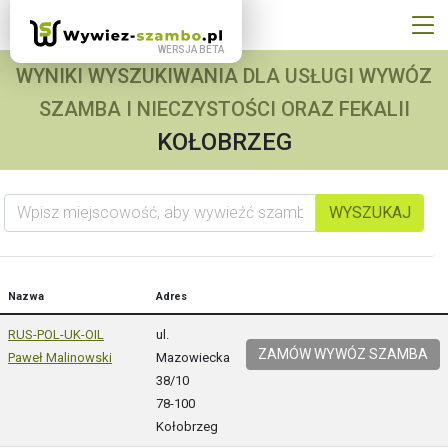
WYNIKI WYSZUKIWANIA DLA USŁUGI WYWÓZ
SZAMBA I NIECZYSTOŚCI ORAZ FEKALII
KOŁOBRZEG
Wpisz miejscowość, aby wywieźć szambo
WYSZUKAJ
Nazwa
Adres
RUS-POL-UK-OIL
ul.
ZAMÓW WYWÓZ SZAMBA
Paweł Malinowski
Mazowiecka
38/10
78-100
Kołobrzeg