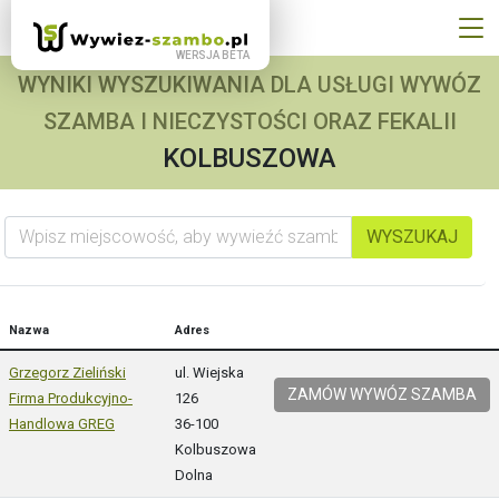
WYNIKI WYSZUKIWANIA DLA USŁUGI WYWÓZ
SZAMBA I NIECZYSTOŚCI ORAZ FEKALII
KOLBUSZOWA
Wpisz miejscowość, aby wywieźć szambo
WYSZUKAJ
Nazwa
Adres
Grzegorz Zieliński
ul. Wiejska
ZAMÓW WYWÓZ SZAMBA
Firma Produkcyjno-
126
Handlowa GREG
36-100
Kolbuszowa
Dolna