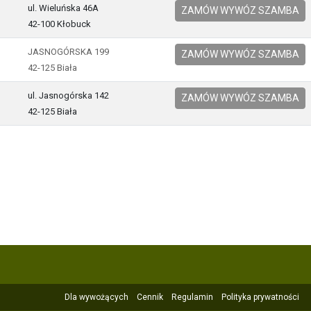
ul. Wieluńska 46A
ZAMÓW WYWÓZ SZAMBA
42-100 Kłobuck
JASNOGÓRSKA 199
ZAMÓW WYWÓZ SZAMBA
42-125 Biała
ul. Jasnogórska 142
ZAMÓW WYWÓZ SZAMBA
42-125 Biała
Dla wywożących
Cennik
Regulamin
Polityka prywatności