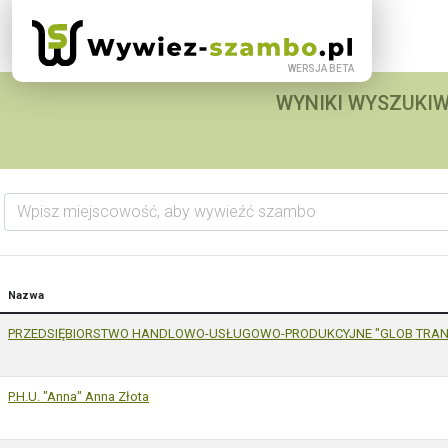
WYNIKI WYSZUKIW
Wpisz miejscowość, aby wywieźć szambo
Nazwa
PRZEDSIĘBIORSTWO HANDLOWO-USŁUGOWO-PRODUKCYJNE "GLOB TRANS
P.H.U. "Anna" Anna Złota