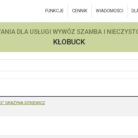
FUNKCJE
CENNIK
WIADOMOŚCI
DL
ANIA DLA USŁUGI WYWÓZ SZAMBA I NIECZYSTO
KŁOBUCK
" GRAŻYNA SITKIEWICZ