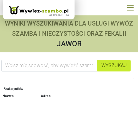
WYNIKI WYSZUKIWANIA DLA USŁUGI WYWÓZ
SZAMBA I NIECZYSTOŚCI ORAZ FEKALII
JAWOR
Wpisz miejscowość, aby wywieźć szambo
WYSZUKAJ
Brak wyników
Nazwa
Adres