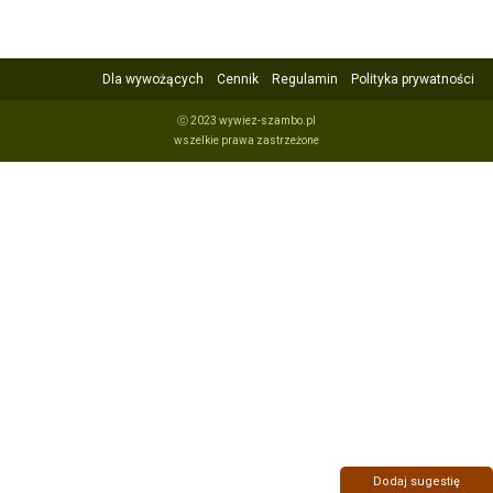
Dla wywożących
Cennik
Regulamin
Polityka prywatności
ⓒ 2023 wywiez-szambo.pl
wszelkie prawa zastrzeżone
Dodaj sugestię