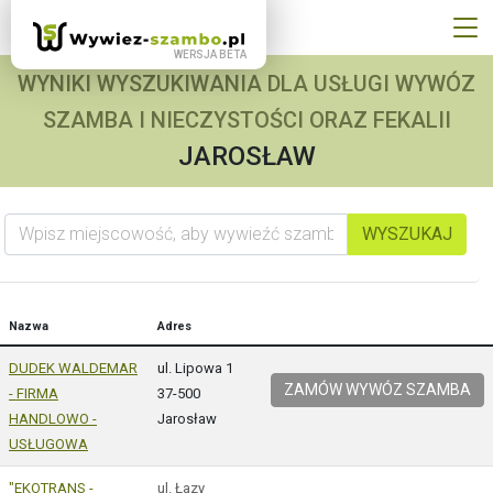
WYNIKI WYSZUKIWANIA DLA USŁUGI WYWÓZ
SZAMBA I NIECZYSTOŚCI ORAZ FEKALII
JAROSŁAW
Wpisz miejscowość, aby wywieźć szambo
WYSZUKAJ
Nazwa
Adres
DUDEK WALDEMAR
ul. Lipowa 1
ZAMÓW WYWÓZ SZAMBA
- FIRMA
37-500
HANDLOWO -
Jarosław
USŁUGOWA
"EKOTRANS -
ul. Łazy