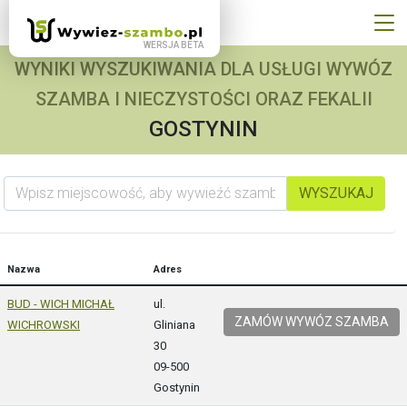
WYNIKI WYSZUKIWANIA DLA USŁUGI WYWÓZ
SZAMBA I NIECZYSTOŚCI ORAZ FEKALII
GOSTYNIN
Wpisz miejscowość, aby wywieźć szambo
WYSZUKAJ
Nazwa
Adres
BUD - WICH MICHAŁ
ul.
ZAMÓW WYWÓZ SZAMBA
WICHROWSKI
Gliniana
30
09-500
Gostynin