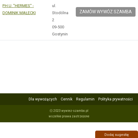
P.H.U. "HERMES" -
ul.
ZAMÓW WYWÓZ SZAMBA
DOMINIK MAŁECKI
Stodólna
2
09-500
Gostynin
Dla wywożących
Cennik
Regulamin
Polityka prywatności
ⓒ 2023 wywiez-szambo.pl
wszelkie prawa zastrzeżone
Dodaj sugestię