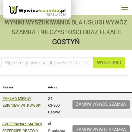
WYNIKI WYSZUKIWANIA DLA USŁUGI WYWÓZ
SZAMBA I NIECZYSTOŚCI ORAZ FEKALII
GOSTYŃ
Wpisz miejscowość, aby wywieźć szambo
WYSZUKAJ
Nazwa
Adres
ZAKŁAD MIĘSNY
24
ZAMÓW WYWÓZ SZAMBA
ZBIGNIEW WITKOWSKI
63-800
Osowo
SZCZEPANIAK MARIAN
ul.
ZAMÓW WYWÓZ SZAMBA
PRZEDSIĘBIORSTWO
Graniczna