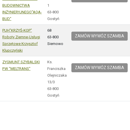
BUDOWNICTWA
1
INŻYNIERYJNEGO"AQA-
63-800
BUD"
Gostyń
PUH"KRZYŚ-KOP"
68
ZAMÓW WYWÓZ SZAMBA
Roboty Ziemne-Usługi
63-800
Sprzętowe Krzysztof
Siemowo
Klupczyński
ZYGMUNT SZYBALSKI
Ks.
ZAMÓW WYWÓZ SZAMBA
P.W "MELTRANS"
Franciszka
Olejniczaka
13/3
63-800
Gostyń