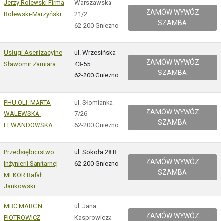
Jerzy Rolewski Firma
Warszawska
ZAMÓW WYWÓZ
Rolewski-Marzyński
21/2
SZAMBA
62-200 Gniezno
Usługi Asenizacyjne
ul. Wrzesińska
ZAMÓW WYWÓZ
Sławomir Zamiara
43-55
SZAMBA
62-200 Gniezno
PHU.OLI. MARTA
ul. Słomianka
ZAMÓW WYWÓZ
WALEWSKA-
7/26
SZAMBA
LEWANDOWSKA
62-200 Gniezno
Przedsiębiorstwo
ul. Sokoła 28 B
ZAMÓW WYWÓZ
Inżynierii Sanitarnej
62-200 Gniezno
SZAMBA
MEKOR Rafał
Jankowski
MBC MARCIN
ul. Jana
ZAMÓW WYWÓZ
PIOTROWICZ
Kasprowicza