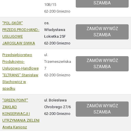
SZAMBA
10B/15
62-200 Gniezno
"POL-SKÓR"
os.
ZAMÓW WYWÓZ
PRZEDS.PROD.HAND.-
Władysława
SZAMBA
USŁUGOWE
Łokietka 25F
JAROSŁAW SIWKA
62-200 Gniezno
Przedsiębiorstwo
ul.
ZAMÓW WYWÓZ
Produkcyjno-
Trzemeszeńska
SZAMBA
Usługowo-Handlowe
7
"ELTRANS" Stanisław
62-200 Gniezno
Stachowicz w
spadku
"GREEN POINT"
ul. Bolesława
ZAMÓW WYWÓZ
ZAKŁAD
Chrobrego 27/6
SZAMBA
KONSERWACJI I
62-200 Gniezno
UTRZYMANIA ZIELENI
Aneta Kaniosz