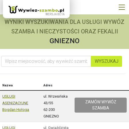
WYNIKI WYSZUKIWANIA DLA USŁUGI WYWÓZ
SZAMBA I NIECZYSTOŚCI ORAZ FEKALII
GNIEZNO
Wpisz miejscowość, aby wywieźć szambo
WYSZUKAJ
Nazwa
Adres
USŁUGI
ul. Wrzesińska
ZAMÓW WYWÓZ
ASENIZACYJNE
43/55
SZAMBA
Bogdan Hołoga
62-200
GNIEZNO
USŁUGI
ul. Gwiaździsta