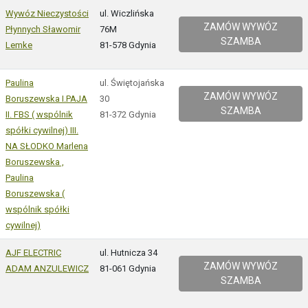
Wywóz Nieczystości
ul. Wiczlińska
ZAMÓW WYWÓZ
Płynnych Sławomir
76M
SZAMBA
Lemke
81-578 Gdynia
Paulina
ul. Świętojańska
ZAMÓW WYWÓZ
Boruszewska I.PAJA
30
SZAMBA
II. FBS ( wspólnik
81-372 Gdynia
spółki cywilnej) III.
NA SŁODKO Marlena
Boruszewska ,
Paulina
Boruszewska (
wspólnik spółki
cywilnej)
AJF ELECTRIC
ul. Hutnicza 34
ZAMÓW WYWÓZ
ADAM ANZULEWICZ
81-061 Gdynia
SZAMBA