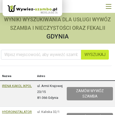
WYNIKI WYSZUKIWANIA DLA USŁUGI WYWÓZ
SZAMBA I NIECZYSTOŚCI ORAZ FEKALII
GDYNIA
Wpisz miejscowość, aby wywieźć szambo
WYSZUKAJ
Nazwa
Adres
IRENA KĄKOL IKPOL
ul. Armii Krajowej
ZAMÓW WYWÓZ
23/15
SZAMBA
81-366 Gdynia
HYDROINSTALATOR
ul. Kaliska 32/1