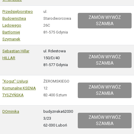
Przedsiębiorstwo
ul.
ZAMÓW WYWÓZ
Budownictwa
Starodworcowa
SZAMBA
Lądowego
26C
Bartłomiej
81-575 Gdynia
Szymanek
Sebastian Hillar
ul. Rdestowa
ZAMÓW WYWÓZ
HILLAR
150/D/40
SZAMBA
81-577 Gdynia
"Kogut" Usługi
ŻEROMSKIEGO
ZAMÓW WYWÓZ
Komunalne KSENIA
12
SZAMBA
TYSZYŃSKA
82-400 Sztum
DOminika
budyznska62030
ZAMÓW WYWÓZ
3/23
SZAMBA
62-030 Luboń