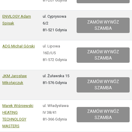
81-207 Gdynia
ENVILOGY Adam
ul. Cyprysowa
ZAMÓW WYWÓZ
Spisak
6/2
SZAMBA
81-521 Gdynia
ADG Michał Górski
ul. Lipowa
ZAMÓW WYWÓZ
16D/U5
SZAMBA
81-572 Gdynia
JKM Jarosław
ul. Żuławska 15
ZAMÓW WYWÓZ
Mikołajczuk
81-576 Gdynia
SZAMBA
Marek Wiśniewski
ul. Władysława
ZAMÓW WYWÓZ
HEATING
IV 38/41
SZAMBA
TECHNOLOGY
81-366 Gdynia
MASTERS