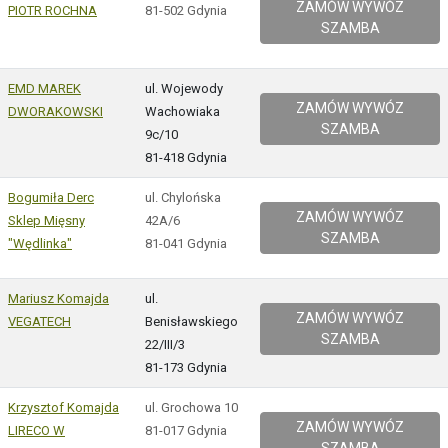
ZAMÓW WYWÓZ
PIOTR ROCHNA
81-502 Gdynia
SZAMBA
EMD MAREK
ul. Wojewody
ZAMÓW WYWÓZ
DWORAKOWSKI
Wachowiaka
SZAMBA
9c/10
81-418 Gdynia
Bogumiła Derc
ul. Chylońska
ZAMÓW WYWÓZ
Sklep Mięsny
42A/6
SZAMBA
"Wędlinka"
81-041 Gdynia
Mariusz Komajda
ul.
ZAMÓW WYWÓZ
VEGATECH
Benisławskiego
SZAMBA
22/III/3
81-173 Gdynia
Krzysztof Komajda
ul. Grochowa 10
ZAMÓW WYWÓZ
LIRECO W
81-017 Gdynia