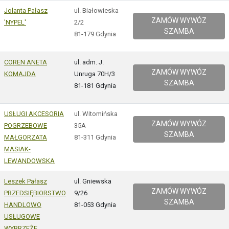
Jolanta Pałasz
ul. Białowieska
ZAMÓW WYWÓZ
'NYPEL'
2/2
SZAMBA
81-179 Gdynia
COREN ANETA
ul. adm. J.
ZAMÓW WYWÓZ
KOMAJDA
Unruga 70H/3
SZAMBA
81-181 Gdynia
USŁUGI AKCESORIA
ul. Witomińska
ZAMÓW WYWÓZ
POGRZEBOWE
35A
SZAMBA
MAŁGORZATA
81-311 Gdynia
MASIAK-
LEWANDOWSKA
Leszek Pałasz
ul. Gniewska
ZAMÓW WYWÓZ
PRZEDSIĘBIORSTWO
9/26
SZAMBA
HANDLOWO
81-053 Gdynia
USŁUGOWE
WYBRZEŻE