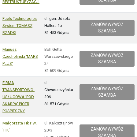
SZAMBA
RESTRUKTURYZACJI
Fuels Technologies
ul. gen. Józefa
ZAMÓW WYWÓZ
System TOMASZ
Hallera 1b
SZAMBA
RZADKI
81-453 Gdynia
Mariusz
Boh.Getta
ZAMÓW WYWÓZ
Czecholiński 'MARS
Warszawskiego
SZAMBA
PLUS'
24
81-609 Gdynia
FIRMA
ul.
ZAMÓW WYWÓZ
TRANSPORTOWO-
Chwaszczyńska
SZAMBA
USŁUGOWA 'POD
206
SKARPĄ' PIOTR
81-571 Gdynia
POSPIESZNY
Małgorzata Fik P.W.
ul. Kalksztajnów
ZAMÓW WYWÓZ
'FIK'
20/3
SZAMBA