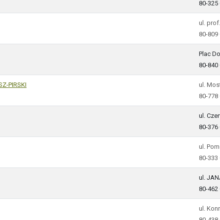
80-325
ul. pro
80-809
Plac Do
80-840
Z-PIRSKI
ul. Mo
80-778
ul. Cz
80-376
ul. Po
80-333
ul. JA
80-462
ul. Kon
80-438