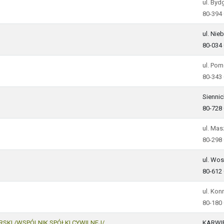
ul. Byd
80-394
ul. Ni
80-034
ul. Pom
80-343
Siennic
80-728
ul. Ma
80-298
ul. Wo
80-612
ul. Kon
80-180
RSKI /WSPÓLNIK SPÓŁKI CYWILNEJ/
KARWI