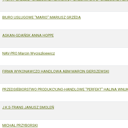
BIURO USŁUGOWE "MARIO" MARIUSZ GRZĘDA
ASKAN-GDAŃSK ANNA HOPPE
NAV-PRO Marcin Wyciszkiewicz
FIRMA WYKONAWCZO HANDLOWA ABM MARCIN GIERSZEWSKI
PRZEDSIĘBIORSTWO PRODUKCYJNO-HANDLOWE "PERFEKT" HALINA WNU
J.K.S-TRANS JANUSZ SMOLEŃ
MICHAŁ PRZYBORSKI