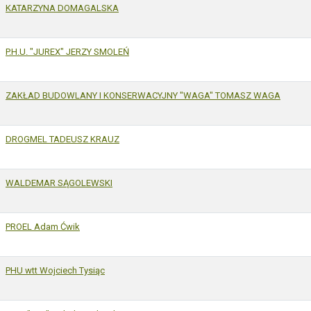
KATARZYNA DOMAGALSKA
P.H.U. "JUREX" JERZY SMOLEŃ
ZAKŁAD BUDOWLANY I KONSERWACYJNY "WAGA" TOMASZ WAGA
DROGMEL TADEUSZ KRAUZ
WALDEMAR SĄGOLEWSKI
PROEL Adam Ćwik
PHU wtt Wojciech Tysiąc