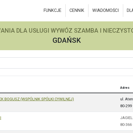
FUNKCJE
CENNIK
WIADOMOŚCI
DL
ANIA DLA USŁUGI WYWÓZ SZAMBA I NIECZYSTO
GDAŃSK
Adres
EK BOGUSZ (WSPÓLNIK SPÓŁKI CYWILNEJ)
ul. Ate
80-299
I
JAGIE
80-366