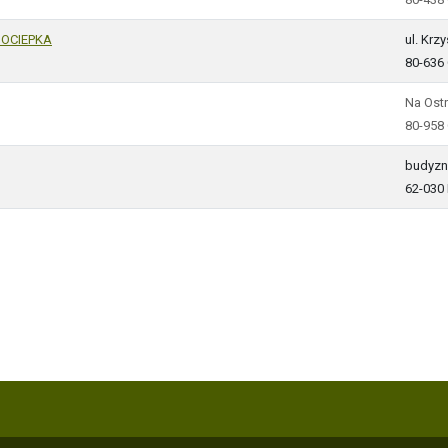
 OCIEPKA
ul. Kr
80-636
Na Ost
80-958
budyzn
62-030