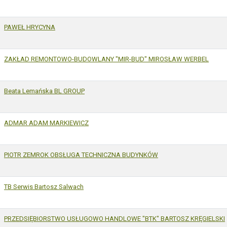
PAWEŁ HRYCYNA
ZAKŁAD REMONTOWO-BUDOWLANY "MIR-BUD" MIROSŁAW WERBEL
Beata Lemańska BL GROUP
ADMAR ADAM MARKIEWICZ
PIOTR ZEMROK OBSŁUGA TECHNICZNA BUDYNKÓW
TB Serwis Bartosz Salwach
PRZEDSIĘBIORSTWO USŁUGOWO HANDLOWE "BTK" BARTOSZ KRĘGIELSKI