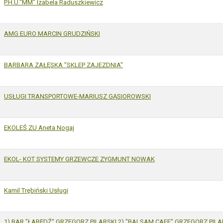
P.H.U."MM" Izabela Raduszkiewicz
AMG EURO MARCIN GRUDZIŃSKI
BARBARA ZAŁĘSKA "SKLEP ZAJEZDNIA"
USŁUGI TRANSPORTOWE-MARIUSZ GĄSIOROWSKI
EKOLEŚ ZU Aneta Nogaj
EKOL- KOT SYSTEMY GRZEWCZE ZYGMUNT NOWAK
Kamil Trębiński Usługi
1) BAR "ŁABĘDŹ" GRZEGORZ PILARSKI 2) "BALSAM CAFE" GRZEGORZ PILA