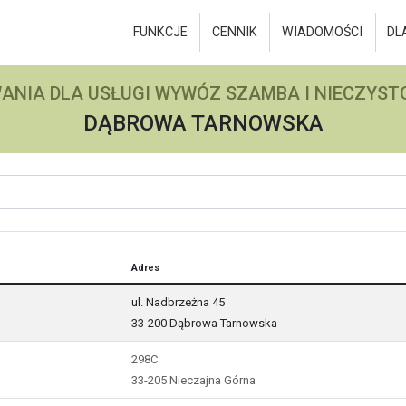
FUNKCJE
CENNIK
WIADOMOŚCI
DL
ANIA DLA USŁUGI WYWÓZ SZAMBA I NIECZYSTO
DĄBROWA TARNOWSKA
Adres
ul. Nadbrzeżna 45
33-200 Dąbrowa Tarnowska
298C
33-205 Nieczajna Górna