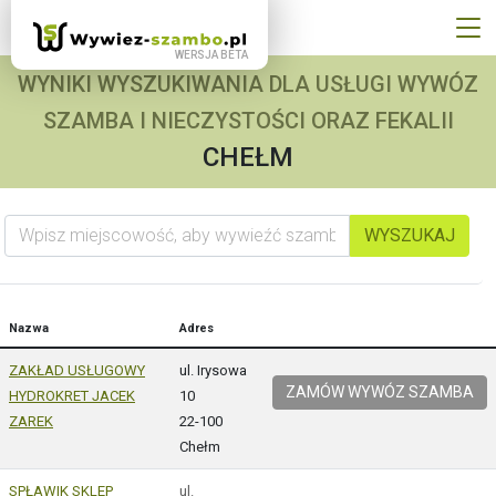
WYNIKI WYSZUKIWANIA DLA USŁUGI WYWÓZ
SZAMBA I NIECZYSTOŚCI ORAZ FEKALII
CHEŁM
Wpisz miejscowość, aby wywieźć szambo
WYSZUKAJ
Nazwa
Adres
ZAKŁAD USŁUGOWY
ul. Irysowa
ZAMÓW WYWÓZ SZAMBA
HYDROKRET JACEK
10
ZAREK
22-100
Chełm
SPŁAWIK SKLEP
ul.