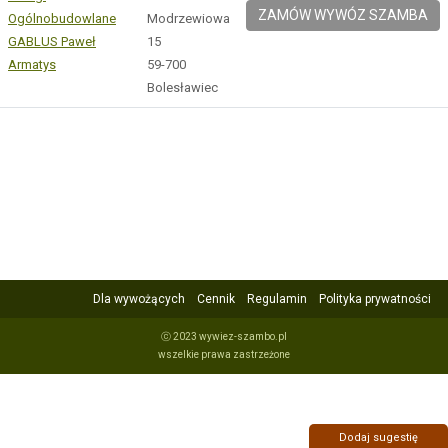
ZAMÓW WYWÓZ SZAMBA
Ogólnobudowlane
Modrzewiowa
GABLUS Paweł
15
Armatys
59-700
Bolesławiec
Dla wywożących
Cennik
Regulamin
Polityka prywatności
ⓒ 2023 wywiez-szambo.pl
wszelkie prawa zastrzeżone
Dodaj sugestię