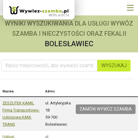
WYNIKI WYSZUKIWANIA DLA USŁUGI WYWÓZ
SZAMBA I NIECZYSTOŚCI ORAZ FEKALII
BOLESŁAWIEC
Wpisz miejscowość, aby wywieźć szambo
WYSZUKAJ
Nazwa
Adres
ZESZUTEK KAMIL
ul. Artyleryjska
ZAMÓW WYWÓZ SZAMBA
Firma Transportowo-
1B
Usługowa KAM-
59-700
TRANS
Bolesławiec
Usługi
ul.