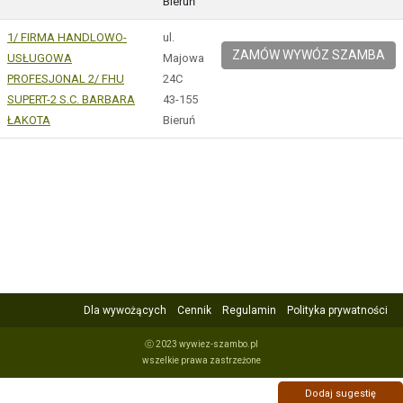
Bieruń
1/ FIRMA HANDLOWO-
ul.
ZAMÓW WYWÓZ SZAMBA
USŁUGOWA
Majowa
PROFESJONAL 2/ FHU
24C
SUPERT-2 S.C. BARBARA
43-155
ŁAKOTA
Bieruń
Dla wywożących
Cennik
Regulamin
Polityka prywatności
ⓒ 2023 wywiez-szambo.pl
wszelkie prawa zastrzeżone
Dodaj sugestię