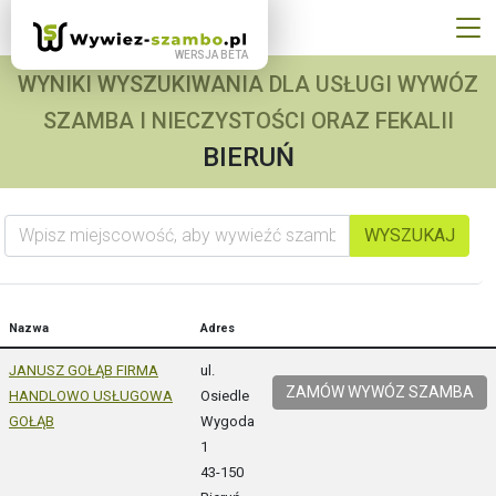
WYNIKI WYSZUKIWANIA DLA USŁUGI WYWÓZ
SZAMBA I NIECZYSTOŚCI ORAZ FEKALII
BIERUŃ
Wpisz miejscowość, aby wywieźć szambo
WYSZUKAJ
Nazwa
Adres
JANUSZ GOŁĄB FIRMA
ul.
ZAMÓW WYWÓZ SZAMBA
HANDLOWO USŁUGOWA
Osiedle
GOŁĄB
Wygoda
1
43-150