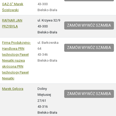
GAZ-S" Marek
43-300
Ścisłowski
Bielsko-Biała
RAFNAR JAN
ul. Krzywa 32/9
ZAMÓW WYWÓZ SZAMBA
PRZYBYŁA
43-300
Bielsko-Biała
Firma Produkcyjno-
ul. Barkowska
ZAMÓW WYWÓZ SZAMBA
Handlowa PRN
64
technology Paweł
43-346
Niesatki nazwa
Bielsko-Biała
skrócona:PRN
technology Paweł
Niesatki
Marek Gębora
Doliny
ZAMÓW WYWÓZ SZAMBA
Miętusiej
27/61
43-316
Bielsko-Biała