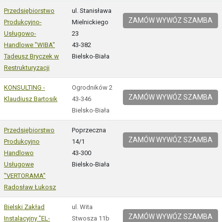
Przedsiębiorstwo
ul. Stanisława
ZAMÓW WYWÓZ SZAMBA
Produkcyjno-
Mielnickiego
Usługowo-
23
Handlowe "WIBA"
43-382
Tadeusz Bryczek w
Bielsko-Biała
Restrukturyzacji
KONSULTING -
Ogrodników 2
ZAMÓW WYWÓZ SZAMBA
Klaudiusz Bartosik
43-346
Bielsko-Biała
Przedsiębiorstwo
Poprzeczna
ZAMÓW WYWÓZ SZAMBA
Produkcyjno
14/1
Handlowo
43-300
Usługowe
Bielsko-Biała
"VERTORAMA"
Radosław Łukosz
Bielski Zakład
ul. Wita
ZAMÓW WYWÓZ SZAMBA
Instalacyjny "EL-
Stwosza 11b