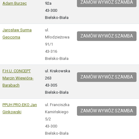
ZAMÓW WYWÓZ SZAMBA
Adam Burzec
92a
43-300
Bielsko-Biała
Jarosław Surma
ul.
ZAMÓW WYWÓZ SZAMBA
Geocoma
Młodzieżowa
91/1
43-316
Bielsko-Biała
F.H.U. CONCEPT
ul. Krakowska
ZAMÓW WYWÓZ SZAMBA
Marcin Wiewióra-
263
Barabach
43-305
Bielsko-Biała
PPUH PRO-EKO Jan
ul. Franciszka
ZAMÓW WYWÓZ SZAMBA
Ginkowski
Kamińskiego
5/2
43-300
Bielsko-Biała