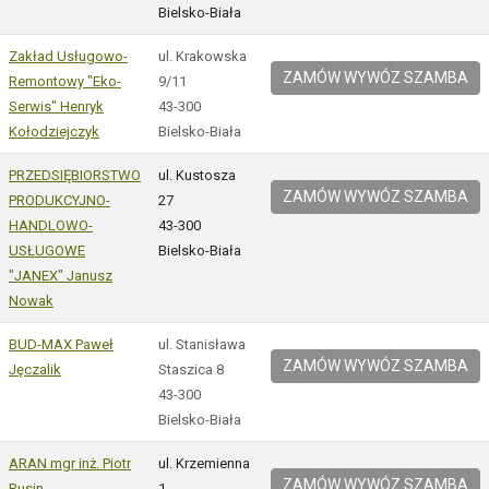
Bielsko-Biała
Zakład Usługowo-
ul. Krakowska
ZAMÓW WYWÓZ SZAMBA
Remontowy "Eko-
9/11
Serwis" Henryk
43-300
Kołodziejczyk
Bielsko-Biała
PRZEDSIĘBIORSTWO
ul. Kustosza
ZAMÓW WYWÓZ SZAMBA
PRODUKCYJNO-
27
HANDLOWO-
43-300
USŁUGOWE
Bielsko-Biała
"JANEX" Janusz
Nowak
BUD-MAX Paweł
ul. Stanisława
ZAMÓW WYWÓZ SZAMBA
Jęczalik
Staszica 8
43-300
Bielsko-Biała
ARAN mgr inż. Piotr
ul. Krzemienna
ZAMÓW WYWÓZ SZAMBA
Rusin
1