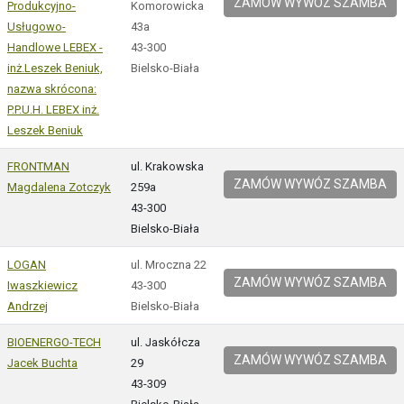
ZAMÓW WYWÓZ SZAMBA
Produkcyjno-
Komorowicka
Usługowo-
43a
Handlowe LEBEX -
43-300
inż.Leszek Beniuk,
Bielsko-Biała
nazwa skrócona:
P.P.U.H. LEBEX inż.
Leszek Beniuk
FRONTMAN
ul. Krakowska
ZAMÓW WYWÓZ SZAMBA
Magdalena Zotczyk
259a
43-300
Bielsko-Biała
LOGAN
ul. Mroczna 22
ZAMÓW WYWÓZ SZAMBA
Iwaszkiewicz
43-300
Andrzej
Bielsko-Biała
BIOENERGO-TECH
ul. Jaskółcza
ZAMÓW WYWÓZ SZAMBA
Jacek Buchta
29
43-309