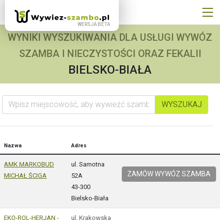
WYNIKI WYSZUKIWANIA DLA USŁUGI WYWÓZ
SZAMBA I NIECZYSTOŚCI ORAZ FEKALII
BIELSKO-BIAŁA
Wpisz miejscowość, aby wywieźć szambo
WYSZUKAJ
Nazwa
Adres
AMK MARKOBUD
ul. Samotna
ZAMÓW WYWÓZ SZAMBA
MICHAŁ ŚCIGA
52A
43-300
Bielsko-Biała
EKO-ROL-HERJAN -
ul. Krakowska