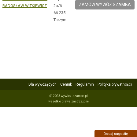
ZAMÓW WYWÓZ SZAMBA
RADOSŁAW WITKIEWICZ
2b/6
66-235
Torzym
Dla wywożących
Cennik
Regulamin
Polityka prywatności
ⓒ 2023 wywiez-szambo.pl
wszelkie prawa zastrzeżone
Dodaj sugestię