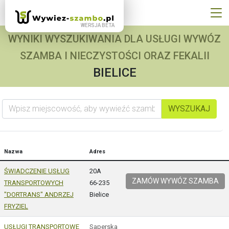
WYNIKI WYSZUKIWANIA DLA USŁUGI WYWÓZ
SZAMBA I NIECZYSTOŚCI ORAZ FEKALII
BIELICE
Wpisz miejscowość, aby wywieźć szambo
WYSZUKAJ
Nazwa
Adres
ŚWIADCZENIE USŁUG
20A
ZAMÓW WYWÓZ SZAMBA
TRANSPORTOWYCH
66-235
"DORTRANS" ANDRZEJ
Bielice
FRYZIEL
USŁUGI TRANSPORTOWE
Saperska